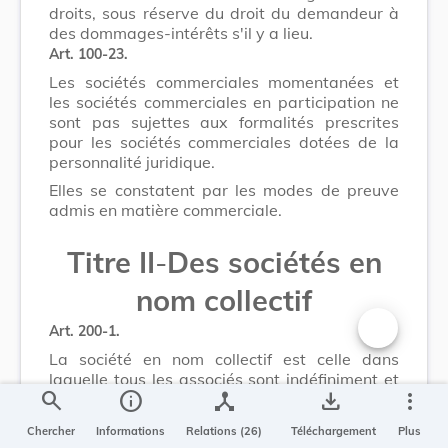
droits, sous réserve du droit du demandeur à
des dommages-intérêts s'il y a lieu.
Art. 100-23.
Les sociétés commerciales momentanées et
les sociétés commerciales en participation ne
sont pas sujettes aux formalités prescrites
pour les sociétés commerciales dotées de la
personnalité juridique.
Elles se constatent par les modes de preuve
admis en matière commerciale.
Titre II
-
Des sociétés en
nom collectif
Art. 200-1.
Changer la t
La société en nom collectif est celle dans
laquelle tous les associés sont indéfiniment et
search
info
device_hub
save_alt
more_vert
solidairement tenus de tous les engagements
de la société.
Chercher
Informations
Relations (26)
Téléchargement
Plus