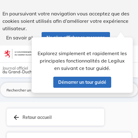
Règlement grand-ducal du 5 décembre 2017 portan... - Leg
En poursuivant votre navigation vous acceptez que des
cookies soient utilisés afin d’améliorer votre expérience
utilisateur.
En savoir plus
Ne plus afficher ce message
Aller au contenu
help
light_mode
dark_mode
account_circle
Explorez simplement et rapidement les
Aide
principales fonctionnalités de Legilux
en suivant ce tour guidé.
Journal officiel
du Grand-Duché de Luxembourg
Démarrer un tour guidé
La
arrow_back
Retour accueil