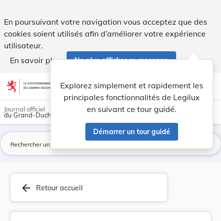
Règlement grand-ducal du 15 décembre 2017 porta... - Leg
En poursuivant votre navigation vous acceptez que des
cookies soient utilisés afin d’améliorer votre expérience
utilisateur.
En savoir plus
Ne plus afficher ce message
Aller au contenu
help
light_mode
dark_mode
account_circle
Explorez simplement et rapidement les
Aide
principales fonctionnalités de Legilux
en suivant ce tour guidé.
Journal officiel
du Grand-Duché de Luxembourg
Démarrer un tour guidé
La
arrow_back
Retour accueil