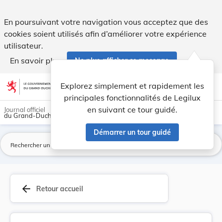
Règlement grand-ducal du 14 février 2018 fixant... - Legilux
En poursuivant votre navigation vous acceptez que des
cookies soient utilisés afin d’améliorer votre expérience
utilisateur.
En savoir plus
Ne plus afficher ce message
Aller au contenu
help
light_mode
dark_mode
account_circle
Explorez simplement et rapidement les
Aide
principales fonctionnalités de Legilux
en suivant ce tour guidé.
Journal officiel
du Grand-Duché de Luxembourg
Démarrer un tour guidé
La
arrow_back
Retour accueil