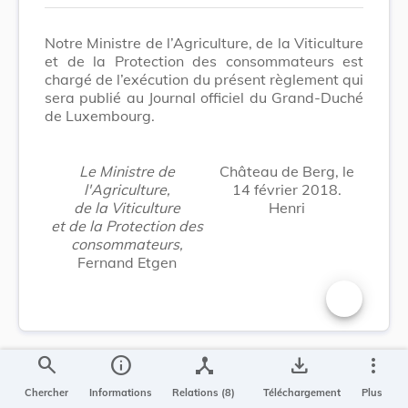
Notre Ministre de l’Agriculture, de la Viticulture
et de la Protection des consommateurs est
chargé de l’exécution du présent règlement qui
sera publié au Journal officiel du Grand-Duché
de Luxembourg.
Le Ministre de
Château de Berg, le
l'Agriculture,
14 février 2018.
de la Viticulture
Henri
et de la Protection des
consommateurs,
Fernand Etgen
Changer la t
search
info
device_hub
save_alt
more_vert
Chercher
Informations
Relations (8)
Téléchargement
Plus