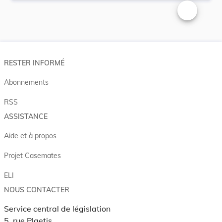
Changer la t
RESTER INFORMÉ
Abonnements
RSS
ASSISTANCE
Aide et à propos
Projet Casemates
ELI
NOUS CONTACTER
Service central de législation
5, rue Plaetis