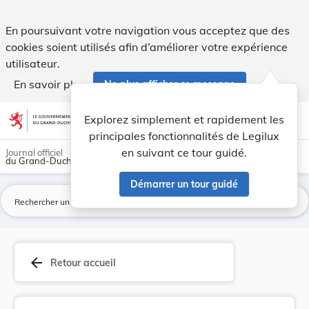
Règlement grand-ducal du 1er mai 2018 interdisa... - Legil
En poursuivant votre navigation vous acceptez que des
cookies soient utilisés afin d’améliorer votre expérience
utilisateur.
En savoir plus
Ne plus afficher ce message
Aller au contenu
help
light_mode
dark_mode
account_circle
Explorez simplement et rapidement les
Aide
principales fonctionnalités de Legilux
en suivant ce tour guidé.
Journal officiel
du Grand-Duché de Luxembourg
Démarrer un tour guidé
La
arrow_back
Retour accueil