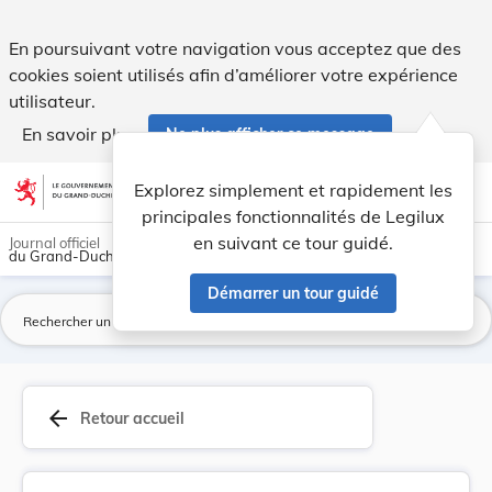
Règlement grand-ducal du 15 mai 2018 établissan... - Legil
En poursuivant votre navigation vous acceptez que des
cookies soient utilisés afin d’améliorer votre expérience
utilisateur.
En savoir plus
Ne plus afficher ce message
Aller au contenu
help
light_mode
dark_mode
account_circle
Explorez simplement et rapidement les
Aide
principales fonctionnalités de Legilux
en suivant ce tour guidé.
Journal officiel
du Grand-Duché de Luxembourg
Démarrer un tour guidé
La
arrow_back
Retour accueil