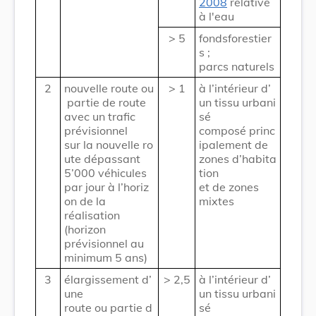
2008
relative
à l'eau
> 5
fondsforestier
s ;
parcs naturels
2
nouvelle route ou
> 1
à l’intérieur d’
partie de route
un tissu urbani
avec un trafic
sé
prévisionnel
composé princ
sur la nouvelle ro
ipalement de
ute dépassant
zones d’habita
5’000 véhicules
tion
par jour à l’horiz
et de zones
on de la
mixtes
réalisation
(horizon
prévisionnel au
minimum 5 ans)
3
élargissement d’
> 2,5
à l’intérieur d’
une
un tissu urbani
route ou partie d
sé