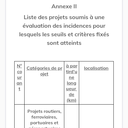
Annexe II
Liste des projets
soumis à une
évaluation des incidences pour
lesquels les seuils et critères fixés
sont atteints
N°
à par
Catégories de pr
localisation
co
tird’u
ojet
ur
ne
an
long
t
ueur
de
(km)
Projets routiers,
ferroviaires,
portuaires et