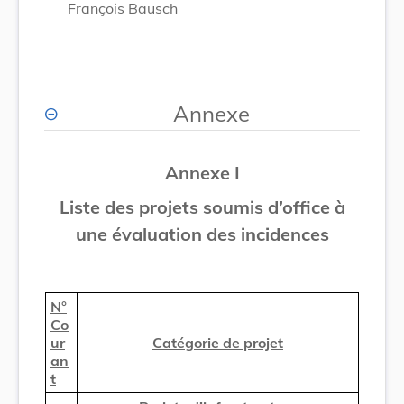
François Bausch
Annexe
Annexe I
Liste des projets soumis d’office à
une évaluation des incidences
N°
Co
ur
Catégorie de projet
an
t