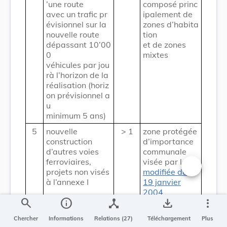
’une route
composé princ
avec un trafic pr
ipalement de
évisionnel sur la
zones d’habita
nouvelle route
tion
dépassant 10’00
et de zones
0
mixtes
véhicules par jou
rà l’horizon de la
réalisation (horiz
on prévisionnel a
u
minimum 5 ans)
5
nouvelle
> 1
zone protégée
construction
d’importance
d’autres voies
communale
ferroviaires,
visée par la
loi
projets non visés
modifiée du
Changer la t
à l’annexe I
19 janvier
2004
search
info
device_hub
save_alt
more_vert
concernant la
protection de
Chercher
Informations
Relations (27)
Téléchargement
Plus
la nature et