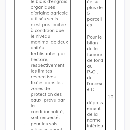
le biais d’engrais
ée sur
organiques
plus de
d’origine agricole
5
utilisés seuls
parcell
n’est pas limitée
es
à condition que
le niveau
Pour le
maximal de deux
bilan
unités
de la
fertilisantes par
fumure
hectare,
de fond
respectivement
au
les limites
P
O
2
5
respectives
de
fixées dans les
l’annex
zones de
e I :
protection des
–
10
eaux, prévu par
dépass
la
ement
conditionnalité,
de la
soit respecté.
norme
-
pour les sols
inférieu
viticoles ayant