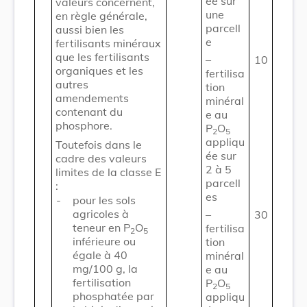
ée sur
valeurs concernent,
une
en règle générale,
parcell
aussi bien les
e
fertilisants minéraux
que les fertilisants
–
10
organiques et les
fertilisa
autres
tion
amendements
minéral
contenant du
e au
phosphore.
P
O
2
5
appliqu
Toutefois dans le
ée sur
cadre des valeurs
2 à 5
limites de la classe E
parcell
:
es
-
pour les sols
agricoles à
–
30
teneur en P
O
fertilisa
2
5
inférieure ou
tion
égale à 40
minéral
mg/100 g, la
e au
fertilisation
P
O
2
5
phosphatée par
appliqu