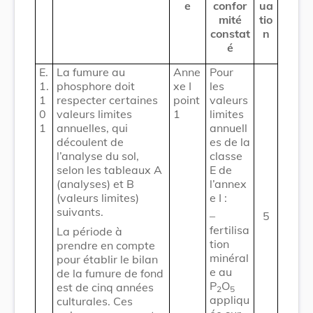
e
confor
ua
mité
tio
constat
n
é
E.
La fumure au
Anne
Pour
1.
phosphore doit
xe I
les
1
respecter certaines
point
valeurs
0
valeurs limites
1
limites
1
annuelles, qui
annuell
découlent de
es de la
l’analyse du sol,
classe
selon les tableaux A
E de
(analyses) et B
l’annex
(valeurs limites)
e I :
suivants.
–
5
fertilisa
La période à
tion
prendre en compte
minéral
pour établir le bilan
e au
de la fumure de fond
P
O
est de cinq années
2
5
appliqu
culturales. Ces