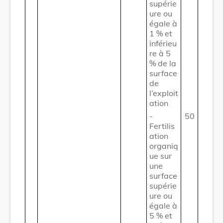
supérie
ure ou
égale à
1 % et
inférieu
re à 5
% de la
surface
de
l’exploit
ation
-
50
Fertilis
ation
organiq
ue sur
une
surface
supérie
ure ou
égale à
5 % et