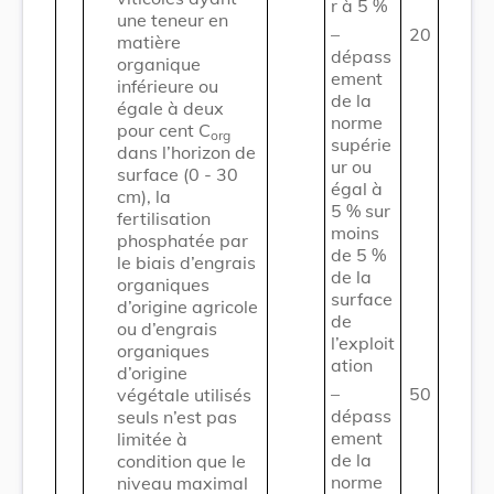
r à 5 %
une teneur en
–
20
matière
dépass
organique
ement
inférieure ou
de la
égale à deux
norme
pour cent C
org
supérie
dans l’horizon de
ur ou
surface (0 - 30
égal à
cm), la
5 % sur
fertilisation
moins
phosphatée par
de 5 %
le biais d’engrais
de la
organiques
surface
d’origine agricole
de
ou d’engrais
l’exploit
organiques
ation
d’origine
–
50
végétale utilisés
dépass
seuls n’est pas
ement
limitée à
de la
condition que le
norme
niveau maximal