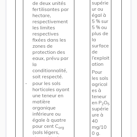
supérie
de deux unités
ur ou
fertilisantes par
égal à
hectare,
5 % sur
respectivement
5 % ou
les limites
plus de
respectives
la
fixées dans les
surface
zones de
de
protection des
l’exploit
eaux, prévu par
ation
la
conditionnalité,
Pour
soit respecté.
les sols
-
pour les sols
agricol
horticoles ayant
es à
une teneur en
teneur
matière
en P
O
2
5
organique
supérie
inférieure ou
ure à
égale à quatre
40
pour cent C
mg/10
org
(sols légers,
0 g.