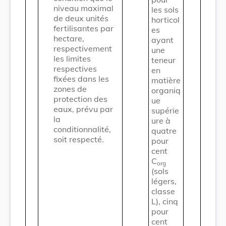
niveau maximal
les sols
de deux unités
horticol
fertilisantes par
es
hectare,
ayant
respectivement
une
les limites
teneur
respectives
en
fixées dans les
matière
zones de
organiq
protection des
ue
eaux, prévu par
supérie
la
ure à
conditionnalité,
quatre
soit respecté.
pour
cent
C
org
(sols
légers,
classe
L), cinq
pour
cent