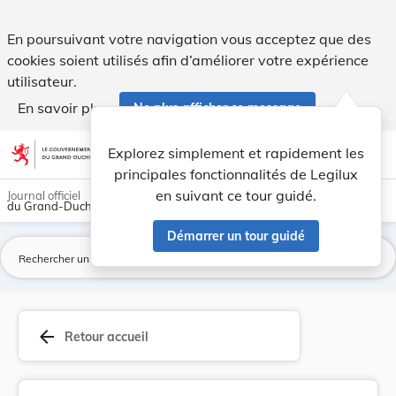
Règlement grand-ducal du 30 mai 2018 modifiant ... - Legil
En poursuivant votre navigation vous acceptez que des
cookies soient utilisés afin d’améliorer votre expérience
utilisateur.
En savoir plus
Ne plus afficher ce message
Aller au contenu
help
light_mode
dark_mode
account_circle
Explorez simplement et rapidement les
Aide
principales fonctionnalités de Legilux
en suivant ce tour guidé.
Journal officiel
du Grand-Duché de Luxembourg
Démarrer un tour guidé
La
arrow_back
Retour accueil