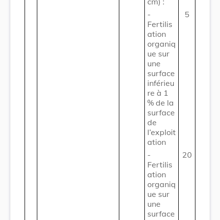
cm) :
-
5
Fertilis
ation
organiq
ue sur
une
surface
inférieu
re à 1
% de la
surface
de
l’exploit
ation
-
20
Fertilis
ation
organiq
ue sur
une
surface