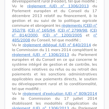
développement rural (Feader), tel que modifié ;
Vu le
règlement (UE) n° 1306/2013
du
Parlement européen et du Conseil du 17
décembre 2013 relatif au financement, à la
gestion et au suivi de la politique agricole
commune et abrogeant les
règlements (CEE) n°
352/78
,
(CE) n° 165/94
,
(CE) n° 2799/98
,
(CE)
n° 814/2000
,
(CE) n° 1200/2005
et
n°
485/2008
du Conseil, tel que modifié ;
Vu le
règlement délégué (UE) n° 640/2014
de
la Commission du 11 mars 2014 complétant le
règlement (UE) n° 1306/2013
du Parlement
européen et du Conseil en ce qui concerne le
système intégré de gestion et de contrôle, les
conditions relatives au refus ou au retrait des
paiements et les sanctions administratives
applicables aux paiements directs, le soutien
au développement rural et la conditionnalité,
tel que modifié ;
Vu le
règlement d’exécution (UE) n° 809/2014
de la Commission du 17 juillet 2014
établissant les modalités d’application du
règlement (UE) n° 1306/2013
du Parlement