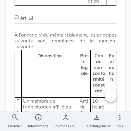
ation
Art. 14.
À l’annexe V du même règlement, les principes
suivants sont remplacés de la manière
suivante :
Disposition
Bas
Cas
Ev
e
de
al
lég
non-
ua
ale
confo
tio
rmité
n
const
até
F
Un membre de
Arti
10
Changer la t
.
l’exploitation affilié au
cle
heure
1
régime agricole auprès
4
s de
search
info
device_hub
save_alt
more_vert
.
du Centre commun de la
forma
1
sécurité sociale ou un
tion
Chercher
Informations
Relations (26)
Téléchargement
Plus
0
responsable chargé de
suivie