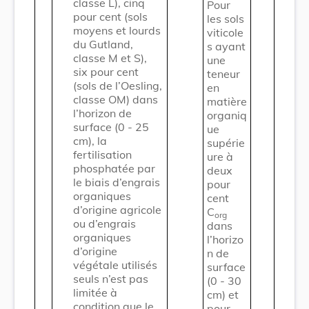
classe L), cinq
Pour
pour cent (sols
les sols
moyens et lourds
viticole
du Gutland,
s ayant
classe M et S),
une
six pour cent
teneur
(sols de l’Oesling,
en
classe OM) dans
matière
l’horizon de
organiq
surface (0 - 25
ue
cm), la
supérie
fertilisation
ure à
phosphatée par
deux
le biais d’engrais
pour
organiques
cent
d’origine agricole
C
org
ou d’engrais
dans
organiques
l’horizo
d’origine
n de
végétale utilisés
surface
seuls n’est pas
(0 - 30
limitée à
cm) et
condition que le
pour