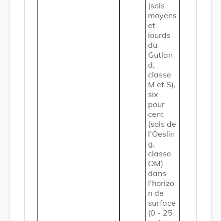
(sols
moyens
et
lourds
du
Gutlan
d,
classe
M et S),
six
pour
cent
(sols de
l’Oeslin
g,
classe
OM)
dans
l’horizo
n de
surface
(0 - 25