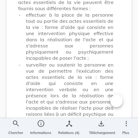
actes essentiels de la vie peuvent être
fournis sous différentes formes :
-
effectuer à la place de la personne
tout ou partie des actes essentiels de
la vie : forme d'aide qui consiste en
une intervention physique effective
dans la réalisation de l'acte et qui
s'adresse aux personnes
physiquement ou psychiquement
incapables de poser l'acte ;
-
surveiller ou soutenir la personne en
vue de permettre l’exécution des
actes essentiels de la vie : forme
d'aide qui consiste en une
intervention verbale ou en une
présence lors de la réalisation de
l'acte et qui s'adresse aux personnes
incapables de réaliser l'acte pour des
Changer la t
raisons liées à un déficit psychique ou
mental. Cette forme d'aide englobe
search
info
device_hub
save_alt
more_vert
toutes les formes d'intervention, à
savoir la motivation, le soutien,
Chercher
Informations
Relations (4)
Téléchargement
Plus