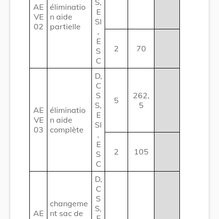
S,
AE
éliminatio
E
VE
n aide
SI
02
partielle
,
E
2
70
S
C
D,
C
S
262,
5
S,
5
AE
éliminatio
E
VE
n aide
SI
03
complète
,
E
2
105
S
C
D,
C
S
changeme
S,
AE
nt sac de
E