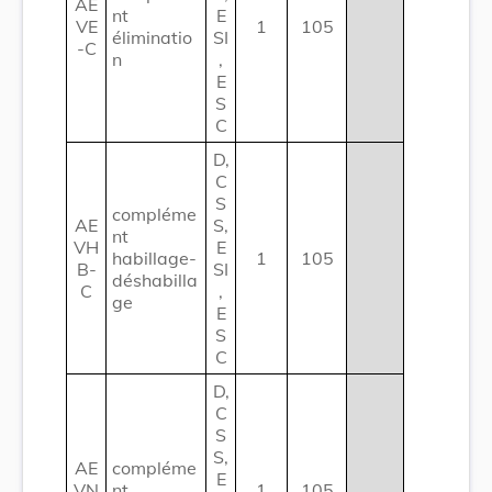
AE
nt
E
VE
1
105
éliminatio
SI
-C
n
,
E
S
C
D,
C
S
compléme
AE
S,
nt
VH
E
habillage-
1
105
B-
SI
déshabilla
C
,
ge
E
S
C
D,
C
S
S,
AE
compléme
E
VN
nt
1
105