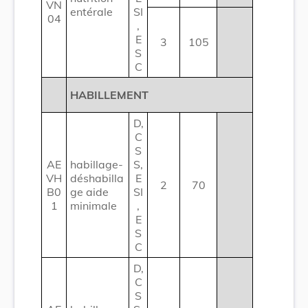
VN
entérale
SI
04
,
E
3
105
S
C
HABILLEMENT
D,
C
S
AE
habillage-
S,
VH
déshabilla
E
2
70
B0
ge aide
SI
1
minimale
,
E
S
C
D,
C
S