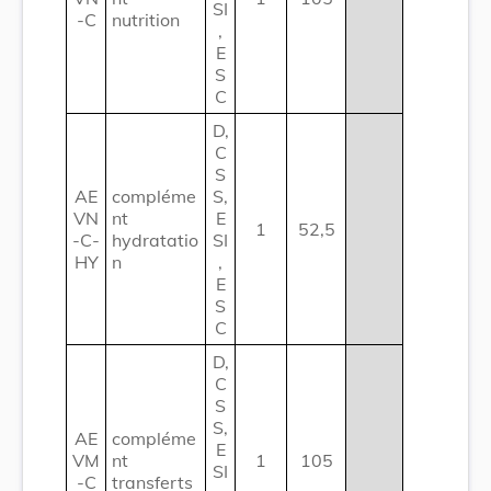
SI
-C
nutrition
,
E
S
C
D,
C
S
AE
compléme
S,
VN
nt
E
1
52,5
-C-
hydratatio
SI
HY
n
,
E
S
C
D,
C
S
S,
AE
compléme
E
VM
nt
1
105
SI
-C
transferts