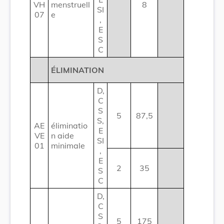
VH
menstruell
8
SI
07
e
,
E
S
C
ÉLIMINATION
D,
C
S
5
87,5
S,
AE
éliminatio
E
VE
n aide
SI
01
minimale
,
E
2
35
S
C
D,
C
S
5
175