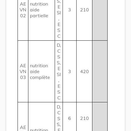
S,
AE
nutrition
E
VN
aide
3
210
SI
02
partielle
,
E
S
C
D,
C
S
S,
AE
nutrition
E
VN
aide
3
420
SI
03
complète
,
E
S
C
D,
C
6
210
S
S,
AE
nutrition
E