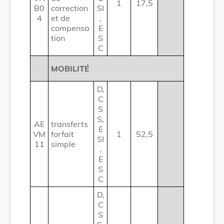
1
17,5
B0
correction
SI
4
et de
,
compensa
E
tion
S
C
MOBILITÉ
D,
C
S
S,
AE
transferts
E
VM
forfait
1
52,5
SI
11
simple
,
E
S
C
D,
C
S