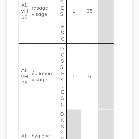
S,
AE
rasage
E
VH
1
35
visage
SI
05
,
E
S
C
D,
C
S
S,
AE
épilation
E
VH
1
5
visage
SI
06
,
E
S
C
D,
C
S
S,
AE
hygiène
E