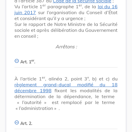
à l’article 387 du
Code de la sécurité sociale
;
er
er
Vu l’article 1
paragraphe 1
, de la
loi du 16
juin 2017
sur l’organisation du Conseil d’État
et considérant qu’il y a urgence ;
Sur le rapport de Notre Ministre de la Sécurité
sociale et après délibération du Gouvernement
en conseil ;
Arrêtons :
er
Art. 1
.
er
À l’article 1
, alinéa 2, point 3°, b) et c) du
règlement grand-ducal modifié du 18
décembre 1998
fixant les modalités de la
détermination de la dépendance, le terme
« l’autorité »
est remplacé par le terme
« l’administration »
.
Art. 2.