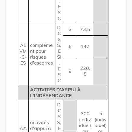
,
E
S
C
D,
3
73,5
C
S
AE
compléme
S,
6
147
VM
nt pour
E
-C-
risques
SI
ES
d'escarres
,
220,
E
9
5
S
C
ACTIVITÉS D'APPUI À
L'INDÉPENDANCE
D,
C
300
5
S
(indiv
(indiv
activités
S,
iduel)
iduel)
AA
d'appui à
E
ou
ou