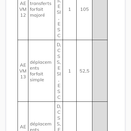
S,
AE
transferts
E
VM
forfait
1
105
SI
12
majoré
,
E
S
C
D,
C
S
déplacem
S,
AE
ents
E
VM
1
52,5
forfait
SI
13
simple
,
E
S
C
D,
C
S
déplacem
S,
AE
ents
E