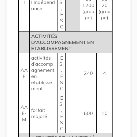
I
l'indépend
SI
1200
20
ance
,
(grou
(grou
E
pe)
pe)
S
C
ACTIVITÉS
D'ACCOMPAGNEMENT EN
ÉTABLISSEMENT
activités
E
d’accomp
SI
AA
agnement
,
240
4
E
en
E
établisse
S
ment
C
E
SI
AA
forfait
,
E-
600
10
majoré
E
M
S
C