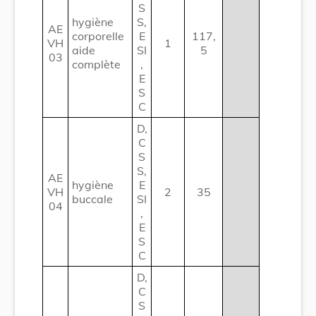
S
hygiène
S,
AE
corporelle
E
117,
VH
1
aide
SI
5
03
complète
,
E
S
C
D,
C
S
S,
AE
hygiène
E
VH
2
35
buccale
SI
04
,
E
S
C
D,
C
S