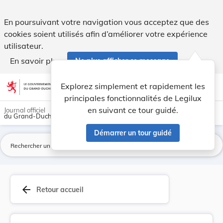
Règlement grand-ducal du 18 septembre 2018 modi... - Leg
En poursuivant votre navigation vous acceptez que des
cookies soient utilisés afin d’améliorer votre expérience
utilisateur.
En savoir plus
Ne plus afficher ce message
Aller au contenu
help
light_mode
dark_mode
account_circle
Explorez simplement et rapidement les
Aide
principales fonctionnalités de Legilux
en suivant ce tour guidé.
Journal officiel
du Grand-Duché de Luxembourg
Démarrer un tour guidé
La
arrow_back
Retour accueil