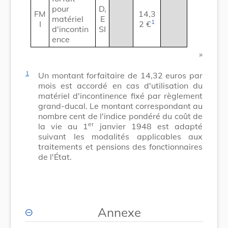
pour
D,
FM
14,3
matériel
E
1
I
2 €
d'incontin
SI
ence
​ »
1
Un montant forfaitaire de 14,32 euros par
mois est accordé en cas d'utilisation du
matériel d'incontinence fixé par règlement
grand-ducal. Le montant correspondant au
nombre cent de l'indice pondéré du coût de
er
la vie au 1
janvier 1948 est adapté
suivant les modalités applicables aux
traitements et pensions des fonctionnaires
de l'État.
Annexe