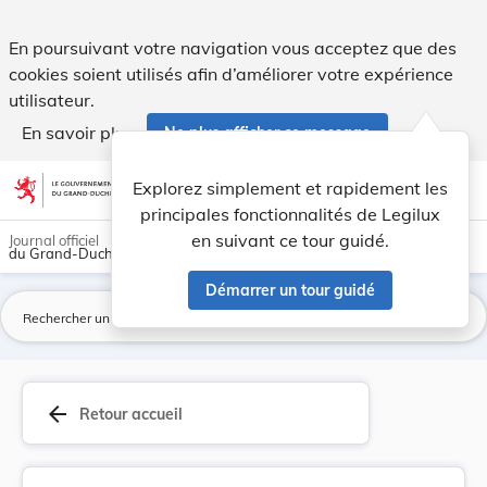
Règlement grand-ducal du 12 octobre 2018 déterm... - Legi
En poursuivant votre navigation vous acceptez que des
cookies soient utilisés afin d’améliorer votre expérience
utilisateur.
En savoir plus
Ne plus afficher ce message
Aller au contenu
help
light_mode
dark_mode
account_circle
Explorez simplement et rapidement les
Aide
principales fonctionnalités de Legilux
en suivant ce tour guidé.
Journal officiel
du Grand-Duché de Luxembourg
Démarrer un tour guidé
La
arrow_back
Retour accueil