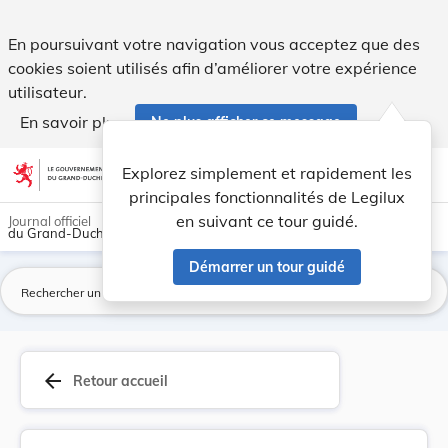
Règlement grand-ducal du 12 mars 2019 modifiant... - Legi
En poursuivant votre navigation vous acceptez que des
cookies soient utilisés afin d’améliorer votre expérience
utilisateur.
En savoir plus
Ne plus afficher ce message
Aller au contenu
help
light_mode
dark_mode
account_circle
Explorez simplement et rapidement les
Aide
principales fonctionnalités de Legilux
en suivant ce tour guidé.
Journal officiel
du Grand-Duché de Luxembourg
Démarrer un tour guidé
La
arrow_back
Retour accueil