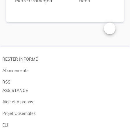
Pierre Gramegna
Henri
Changer la t
RESTER INFORMÉ
Abonnements
RSS
ASSISTANCE
Aide et à propos
Projet Casemates
ELI