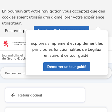
Règlement grand-ducal du 16 mai 2019 modifiant ... - Legil
En poursuivant votre navigation vous acceptez que des
cookies soient utilisés afin d’améliorer votre expérience
utilisateur.
En savoir plus
Ne plus afficher ce message
Aller au contenu
help
light_mode
dark_mode
account_circle
Explorez simplement et rapidement les
Aide
principales fonctionnalités de Legilux
en suivant ce tour guidé.
Journal officiel
du Grand-Duché de Luxembourg
Démarrer un tour guidé
La
arrow_back
Retour accueil