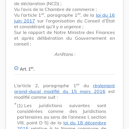
de déclaration (NCD) ;
Vu l’avis de la Chambre de commerce ;
er
er
Vu l’article 1
, paragraphe 1
, de la
loi du 16
juin 2017
sur l’organisation du Conseil d’État
et considérant qu’il y a urgence ;
Sur le rapport de Notre Ministre des Finances
et après délibération du Gouvernement en
conseil ;
Arrêtons :
er
Art. 1
.
er
L’article 2, paragraphe 1
du
règlement
grand-ducal modifié du 15 mars 2016
est
modifié comme suit :
​ «
(1)
Les juridictions suivantes sont
considérées comme des Juridictions
partenaires au sens de l’annexe I, section
VIII, point D 5) de la
loi du 18 décembre
2015
relative à la Norme commune de