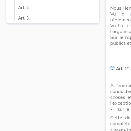
Nous Hen
Art. 2.
Vu la
Art. 3.
réglement
Vu l'arti
l’organis
Sur le ra
publics e
er
Art. 1
.
À l’endro
conducte
choses e
l’excepti
-
sur le
Cette di
complété
« excepté