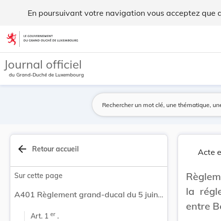
Règlement grand-ducal du 5 juin 2019 concernant... - Legil
En poursuivant votre navigation vous acceptez que des
Aller au contenu
Journal officiel
du Grand-Duché de Luxembourg
arrow_back
Retour accueil
Acte e
Règlem
Sur cette page
la régl
A401 Règlement grand-ducal du 5 juin 2019 concernant la réglementation de la circulation sur le CR123 entre Bereldange et Steinsel.
entre B
er
Art. 1 
 .