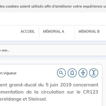
ux
 cookies soient utilisés afin d’améliorer votre expérience ut
ACCUEIL
MÉMORIAL A
MÉMORIAL B
notifications_none
compress
expand
search
n vigueur
ent grand-ducal du 5 juin 2019 concernant
ementation de la circulation sur le CR123
ereldange et Steinsel.