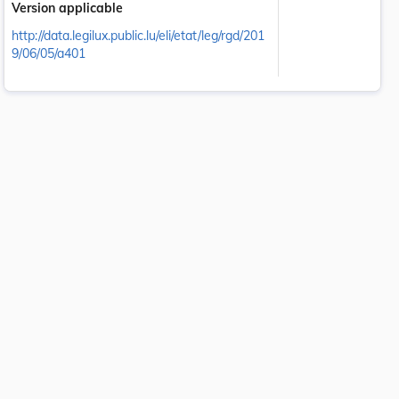
Version applicable
http://data.legilux.public.lu/eli/etat/leg/rgd/201
9/06/05/a401