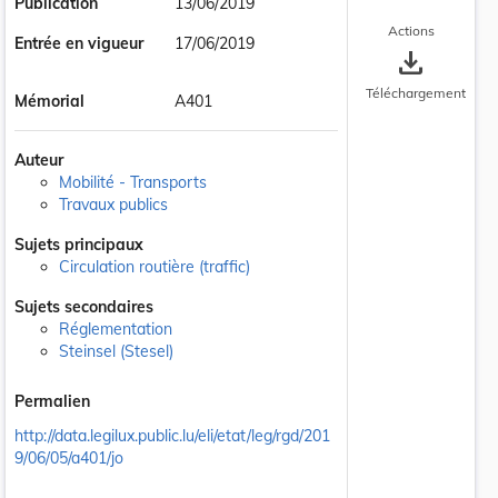
Publication
13/06/2019
Actions
Entrée en vigueur
17/06/2019
save_alt
Téléchargement
Mémorial
A401
Auteur
Mobilité - Transports
Travaux publics
Sujets principaux
Circulation routière (traffic)
Sujets secondaires
Réglementation
Steinsel (Stesel)
Permalien
http://data.legilux.public.lu/eli/etat/leg/rgd/201
9/06/05/a401/jo