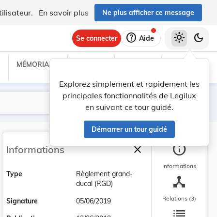
ilisateur.
En savoir plus
Ne plus afficher ce message
help
light_mode
dark_mode
Se connecter
Aide
MÉMORIAL C
TRAITÉS
PROJETS
TEXTES UE
Explorez simplement et rapidement les
principales fonctionnalités de Legilux
Lancer la recherche
Filtres
en suivant ce tour guidé.
Démarrer un tour guidé
info
close
Informations
Fermer la barre latéra
Informations
Type
Règlement grand-
device_hub
ducal (RGD)
Relations (3)
Signature
05/06/2019
list