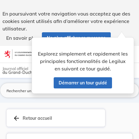
Règlement grand-ducal du 22 juillet 2019 relati... - Legilux
En poursuivant votre navigation vous acceptez que des
cookies soient utilisés afin d’améliorer votre expérience
utilisateur.
En savoir plus
Ne plus afficher ce message
Aller au contenu
help
light_mode
dark_mode
account_circle
Explorez simplement et rapidement les
Aide
principales fonctionnalités de Legilux
en suivant ce tour guidé.
Journal officiel
du Grand-Duché de Luxembourg
Démarrer un tour guidé
La
arrow_back
Retour accueil