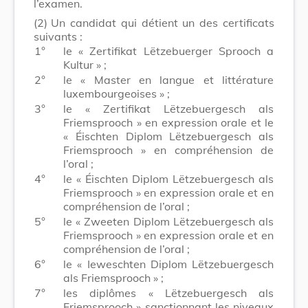
l’examen.
(2)
Un candidat qui détient un des certificats
suivants :
1°
le « Zertifikat Lëtzebuerger Sprooch a
Kultur » ;
2°
le « Master en langue et littérature
luxembourgeoises » ;
3°
le « Zertifikat Lëtzebuergesch als
Friemsprooch » en expression orale et le
« Éischten Diplom Lëtzebuergesch als
Friemsprooch » en compréhension de
l’oral ;
4°
le « Éischten Diplom Lëtzebuergesch als
Friemsprooch » en expression orale et en
compréhension de l’oral ;
5°
le « Zweeten Diplom Lëtzebuergesch als
Friemsprooch » en expression orale et en
compréhension de l’oral ;
6°
le « Ieweschten Diplom Lëtzebuergesch
als Friemsprooch » ;
7°
les diplômes « Lëtzebuergesch als
Friemsprooch » sanctionnant les niveaux