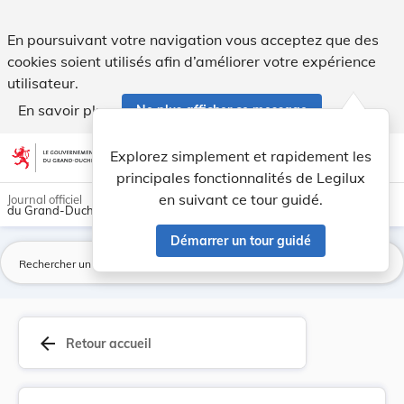
Règlement grand-ducal du 15 décembre 2019 porta... - Leg
En poursuivant votre navigation vous acceptez que des
cookies soient utilisés afin d’améliorer votre expérience
utilisateur.
En savoir plus
Ne plus afficher ce message
Aller au contenu
help
light_mode
dark_mode
account_circle
Explorez simplement et rapidement les
Aide
principales fonctionnalités de Legilux
en suivant ce tour guidé.
Journal officiel
du Grand-Duché de Luxembourg
Démarrer un tour guidé
La
arrow_back
Retour accueil