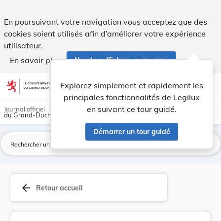
Règlement grand-ducal du 17 janvier 2020 modifi... - Legilu
En poursuivant votre navigation vous acceptez que des
cookies soient utilisés afin d’améliorer votre expérience
utilisateur.
En savoir plus
Ne plus afficher ce message
Aller au contenu
help
light_mode
dark_mode
account_circle
Explorez simplement et rapidement les
Aide
principales fonctionnalités de Legilux
en suivant ce tour guidé.
Journal officiel
du Grand-Duché de Luxembourg
Démarrer un tour guidé
La
arrow_back
Retour accueil