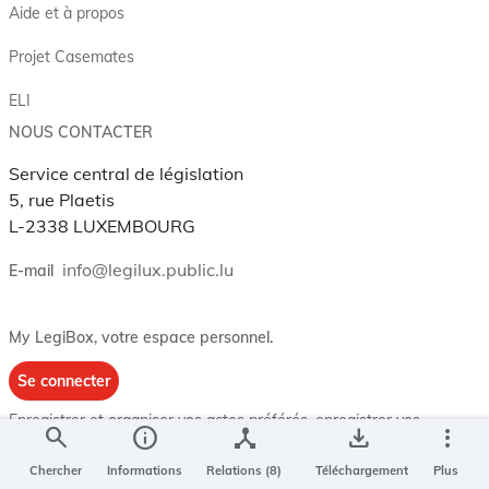
Aide et à propos
Projet Casemates
ELI
NOUS CONTACTER
Service central de législation
5, rue Plaetis
L-2338 LUXEMBOURG
info@legilux.public.lu
E-mail
My LegiBox
, votre espace personnel.
Se connecter
Enregistrer et organiser vos actes préférés, enregistrer vos
search
info
device_hub
save_alt
more_vert
recherches, soyez alerté en cas de modification sur un document
qui vous intéresse.
Chercher
Informations
Relations (8)
Téléchargement
Plus
EN PLUS