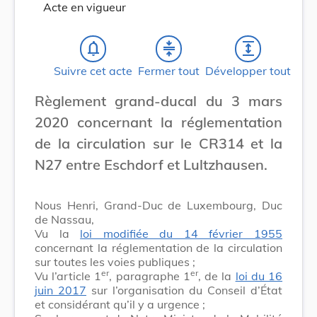
Acte en vigueur
notifications_none
compress
expand
Suivre cet acte
Fermer tout
Développer tout
Règlement grand-ducal du 3 mars
2020 concernant la réglementation
de la circulation sur le CR314 et la
N27 entre Eschdorf et Lultzhausen.
Nous Henri, Grand-Duc de Luxembourg, Duc
de Nassau,
Vu la
loi modifiée du 14 février 1955
concernant la réglementation de la circulation
sur toutes les voies publiques ;
er
er
Vu l’article 1
, paragraphe 1
, de la
loi du 16
juin 2017
sur l’organisation du Conseil d’État
et considérant qu’il y a urgence ;