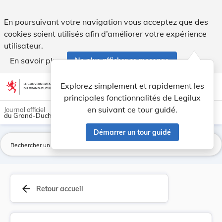
Règlement grand-ducal du 3 mars 2020 concernant... - Legi
En poursuivant votre navigation vous acceptez que des
cookies soient utilisés afin d’améliorer votre expérience
utilisateur.
En savoir plus
Ne plus afficher ce message
Aller au contenu
help
light_mode
dark_mode
account_circle
Explorez simplement et rapidement les
Aide
principales fonctionnalités de Legilux
en suivant ce tour guidé.
Journal officiel
du Grand-Duché de Luxembourg
Démarrer un tour guidé
La
arrow_back
Retour accueil