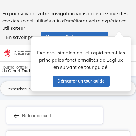
Règlement grand-ducal du 30 avril 2020 portant ... - Legilu
En poursuivant votre navigation vous acceptez que des
cookies soient utilisés afin d’améliorer votre expérience
utilisateur.
En savoir plus
Ne plus afficher ce message
Aller au contenu
help
light_mode
dark_mode
account_circle
Explorez simplement et rapidement les
Aide
principales fonctionnalités de Legilux
en suivant ce tour guidé.
Journal officiel
du Grand-Duché de Luxembourg
Démarrer un tour guidé
La
arrow_back
Retour accueil