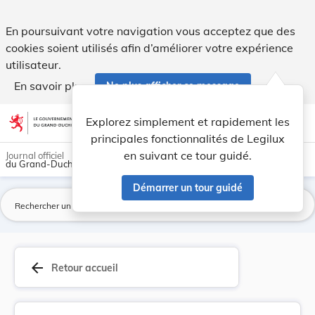
Règlement grand-ducal du 15 mai 2020 portant mo... - Legi
En poursuivant votre navigation vous acceptez que des
cookies soient utilisés afin d’améliorer votre expérience
utilisateur.
En savoir plus
Ne plus afficher ce message
Aller au contenu
help
light_mode
dark_mode
account_circle
Explorez simplement et rapidement les
Aide
principales fonctionnalités de Legilux
en suivant ce tour guidé.
Journal officiel
du Grand-Duché de Luxembourg
Démarrer un tour guidé
La
arrow_back
Retour accueil