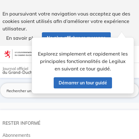
Journal officiel du Grand-Duché de Luxembourg - Legilux
En poursuivant votre navigation vous acceptez que des
cookies soient utilisés afin d’améliorer votre expérience
utilisateur.
En savoir plus
Ne plus afficher ce message
Aller au contenu
help
light_mode
dark_mode
account_circle
Explorez simplement et rapidement les
Aide
principales fonctionnalités de Legilux
en suivant ce tour guidé.
Journal officiel
du Grand-Duché de Luxembourg
Démarrer un tour guidé
La
RESTER INFORMÉ
Abonnements