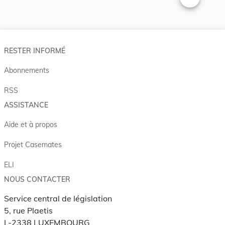
Changer la t
RESTER INFORMÉ
Abonnements
RSS
ASSISTANCE
Aide et à propos
Projet Casemates
ELI
NOUS CONTACTER
Service central de législation
5, rue Plaetis
L-2338 LUXEMBOURG