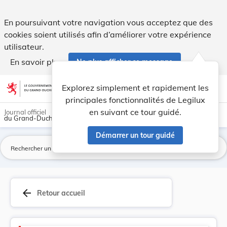
Version consolidée applicable au 11/01/2022 : R... - Legilux
En poursuivant votre navigation vous acceptez que des
cookies soient utilisés afin d’améliorer votre expérience
utilisateur.
En savoir plus
Ne plus afficher ce message
Aller au contenu
help
light_mode
dark_mode
account_circle
Explorez simplement et rapidement les
Aide
principales fonctionnalités de Legilux
en suivant ce tour guidé.
Journal officiel
du Grand-Duché de Luxembourg
Démarrer un tour guidé
La
arrow_back
Retour accueil