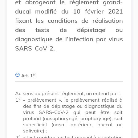
et abrogeant le règlement grand-
ducal modifié du 10 février 2021
fixant les conditions de réalisation
des tests de dépistage ou
diagnostique de l’infection par virus
SARS-CoV-2.
er
Art. 1
.
Au sens du présent règlement, on entend par :
1°
« prélèvement », le prélèvement réalisé à
des fins de dépistage ou diagnostique du
virus SARS-CoV-2 qui peut être soit
profond (nasopharyngé, oropharyngé), soit
superficiel (nasal antérieur, buccal ou
salivaire) ;
2°
« test rapide », un test manuel à orientation