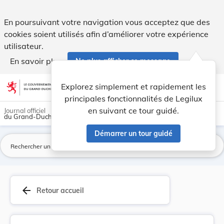
Règlement grand-ducal du 8 décembre 2021 concer... - Legi
En poursuivant votre navigation vous acceptez que des
cookies soient utilisés afin d’améliorer votre expérience
utilisateur.
En savoir plus
Ne plus afficher ce message
Aller au contenu
help
light_mode
dark_mode
account_circle
Explorez simplement et rapidement les
Aide
principales fonctionnalités de Legilux
en suivant ce tour guidé.
Journal officiel
du Grand-Duché de Luxembourg
Démarrer un tour guidé
La
arrow_back
Retour accueil