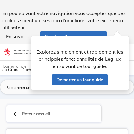
Règlement grand-ducal du 4 août 2022 portant ad... - Legil
En poursuivant votre navigation vous acceptez que des
cookies soient utilisés afin d’améliorer votre expérience
utilisateur.
En savoir plus
Ne plus afficher ce message
Aller au contenu
help
light_mode
dark_mode
account_circle
Explorez simplement et rapidement les
Aide
principales fonctionnalités de Legilux
en suivant ce tour guidé.
Journal officiel
du Grand-Duché de Luxembourg
Démarrer un tour guidé
La
arrow_back
Retour accueil