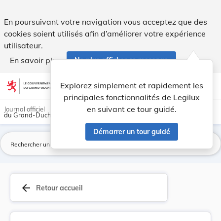
Règlement grand-ducal du 4 novembre 2022 portan... - Leg
En poursuivant votre navigation vous acceptez que des
cookies soient utilisés afin d’améliorer votre expérience
utilisateur.
En savoir plus
Ne plus afficher ce message
Aller au contenu
help
light_mode
dark_mode
account_circle
Explorez simplement et rapidement les
Aide
principales fonctionnalités de Legilux
en suivant ce tour guidé.
Journal officiel
du Grand-Duché de Luxembourg
Démarrer un tour guidé
La
arrow_back
Retour accueil