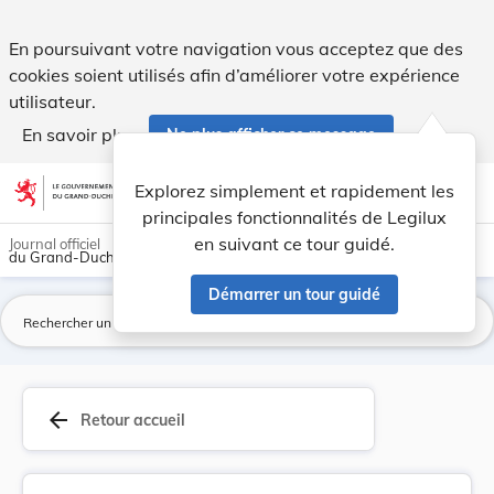
Règlement grand-ducal du 28 avril 2023 portant ... - Legilu
En poursuivant votre navigation vous acceptez que des
cookies soient utilisés afin d’améliorer votre expérience
utilisateur.
En savoir plus
Ne plus afficher ce message
Aller au contenu
help
light_mode
dark_mode
account_circle
Explorez simplement et rapidement les
Aide
principales fonctionnalités de Legilux
en suivant ce tour guidé.
Journal officiel
du Grand-Duché de Luxembourg
Démarrer un tour guidé
La
arrow_back
Retour accueil