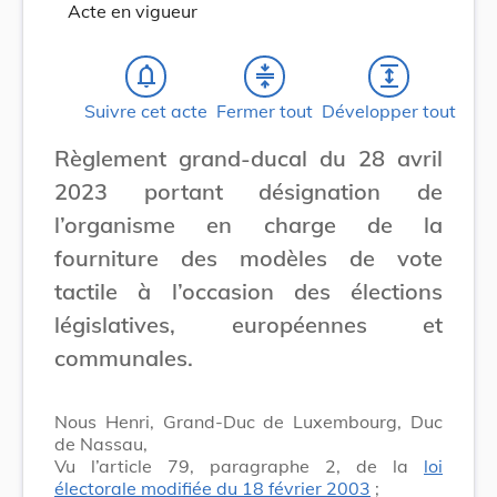
Acte en vigueur
notifications_none
compress
expand
Suivre cet acte
Fermer tout
Développer tout
Règlement grand-ducal du 28 avril
2023 portant désignation de
l’organisme en charge de la
fourniture des modèles de vote
tactile à l’occasion des élections
législatives, européennes et
communales.
Nous Henri, Grand-Duc de Luxembourg, Duc
de Nassau,
Vu l’article 79, paragraphe 2, de la
loi
électorale modifiée du 18 février 2003
;