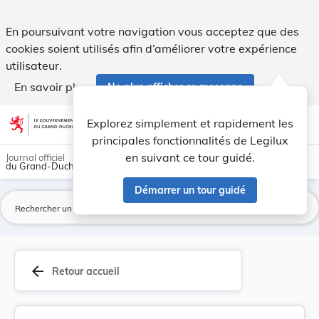
Règlement grand-ducal du 25 septembre 2023 modi... - Leg
En poursuivant votre navigation vous acceptez que des
cookies soient utilisés afin d’améliorer votre expérience
utilisateur.
En savoir plus
Ne plus afficher ce message
Aller au contenu
help
light_mode
dark_mode
account_circle
Explorez simplement et rapidement les
Aide
principales fonctionnalités de Legilux
en suivant ce tour guidé.
Journal officiel
du Grand-Duché de Luxembourg
Démarrer un tour guidé
La
arrow_back
Retour accueil