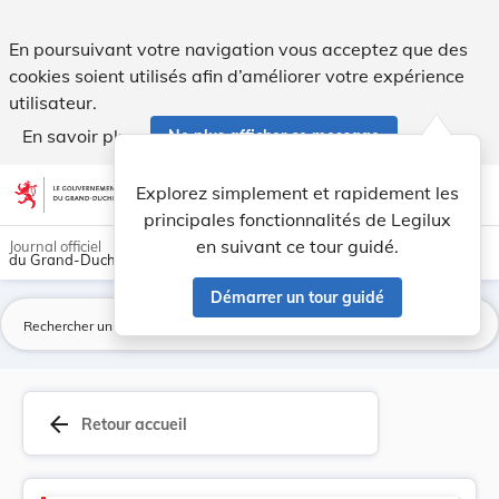
Version consolidée applicable au 12/06/2026 : R... - Legilux
En poursuivant votre navigation vous acceptez que des
cookies soient utilisés afin d’améliorer votre expérience
utilisateur.
En savoir plus
Ne plus afficher ce message
Aller au contenu
help
light_mode
dark_mode
account_circle
Explorez simplement et rapidement les
Aide
principales fonctionnalités de Legilux
en suivant ce tour guidé.
Journal officiel
du Grand-Duché de Luxembourg
Démarrer un tour guidé
La
arrow_back
Retour accueil