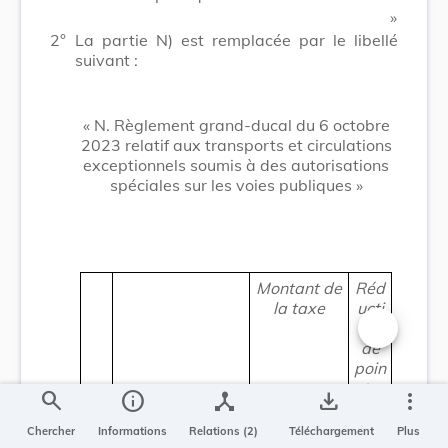
​ »
2°
La partie N) est remplacée par le libellé
suivant :
« N. Règlement grand-ducal du 6 octobre
2023 relatif aux transports et circulations
exceptionnels soumis à des autorisations
spéciales sur les voies publiques »
Montant de
Réd
la taxe
ucti
on
de
Changer la t
poin
ts
search
info
device_hub
save_alt
more_vert
en
vert
Chercher
Informations
Relations (2)
Téléchargement
Plus
Ré
u de