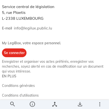
Service central de législation
5, rue Plaetis
L-2338 LUXEMBOURG
info@legilux.public.lu
E-mail
My LegiBox
, votre espace personnel.
Se connecter
Enregistrer et organiser vos actes préférés, enregistrer vos
recherches, soyez alerté en cas de modification sur un document
qui vous intéresse.
EN PLUS
Conditions générales
Conditions d’utilisations
search
info
device_hub
save_alt
more_vert
Accessibilité