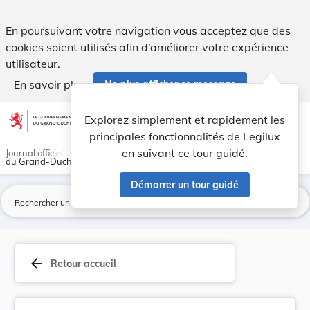
Règlement grand-ducal du 13 octobre 2023 concer... - Legil
En poursuivant votre navigation vous acceptez que des
cookies soient utilisés afin d’améliorer votre expérience
utilisateur.
En savoir plus
Ne plus afficher ce message
Aller au contenu
help
light_mode
dark_mode
account_circle
Explorez simplement et rapidement les
Aide
principales fonctionnalités de Legilux
en suivant ce tour guidé.
Journal officiel
du Grand-Duché de Luxembourg
Démarrer un tour guidé
La
arrow_back
Retour accueil