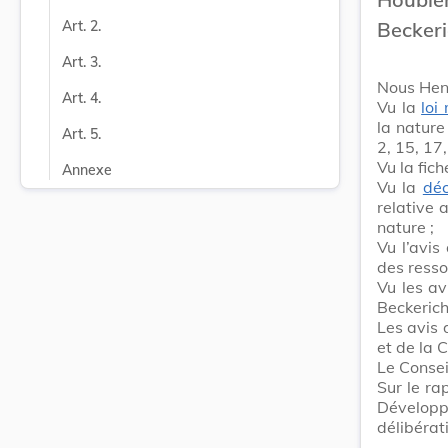
Beckeri
Art. 2.
Art. 3.
Nous Hen
Art. 4.
Vu la
loi
la nature
Art. 5.
2, 15, 17,
Vu la fich
Annexe
Vu la
déc
relative 
nature ;
Vu l’avis
des resso
Vu les a
Beckerich
Les avis 
et de la
Le Consei
Sur le ra
Développe
délibérat