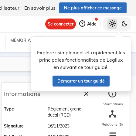
ilisateur.
En savoir plus
Ne plus afficher ce message
help
light_mode
dark_mode
Se connecter
Aide
MÉMORIAL C
TRAITÉS
PROJETS
TEXTES UE
Explorez simplement et rapidement les
principales fonctionnalités de Legilux
Lancer la recherche
Filtres
en suivant ce tour guidé.
Démarrer un tour guidé
info
close
Informations
Fermer la barre latéra
Informations
Type
Règlement grand-
device_hub
ducal (RGD)
Relations (6)
Signature
16/11/2023
list