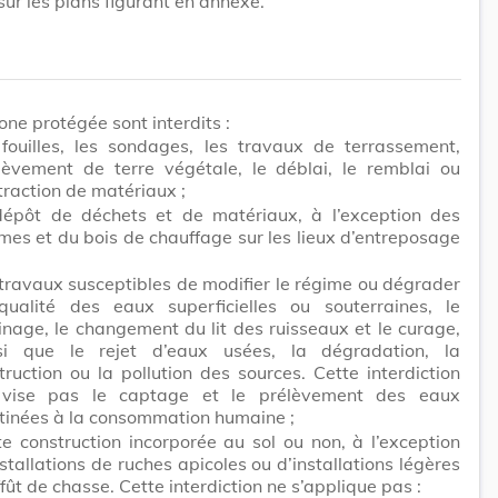
sur les plans figurant en annexe.
one protégée sont interdits :
 fouilles, les sondages, les travaux de terrassement,
nlèvement de terre végétale, le déblai, le remblai ou
xtraction de matériaux ;
dépôt de déchets et de matériaux, à l’exception des
mes et du bois de chauffage sur les lieux d’entreposage
 travaux susceptibles de modifier le régime ou dégrader
qualité des eaux superficielles ou souterraines, le
inage, le changement du lit des ruisseaux et le curage,
si que le rejet d’eaux usées, la dégradation, la
truction ou la pollution des sources. Cette interdiction
vise pas le captage et le prélèvement des eaux
tinées à la consommation humaine ;
te construction incorporée au sol ou non, à l’exception
nstallations de ruches apicoles ou d’installations légères
ffût de chasse. Cette interdiction ne s’applique pas :