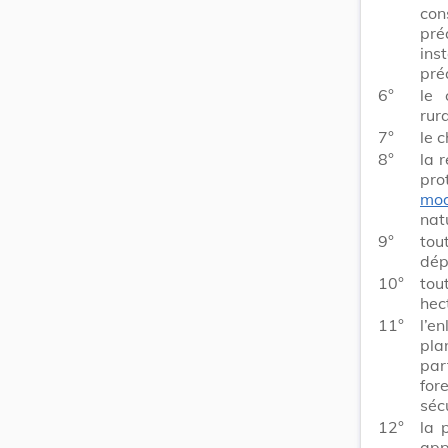
con
pré
ins
pré
6°
le 
rur
7°
le 
8°
la 
pro
mod
nat
9°
tou
dép
10°
tou
hec
11°
l’e
pla
par
for
sécu
12°
la 
app