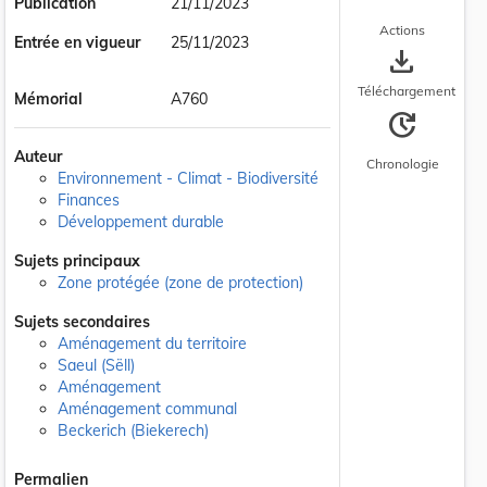
Publication
21/11/2023
Actions
Entrée en vigueur
25/11/2023
save_alt
Téléchargement
Mémorial
A760
update
Auteur
Chronologie
Environnement - Climat - Biodiversité
Finances
Développement durable
Sujets principaux
Zone protégée (zone de protection)
Sujets secondaires
Aménagement du territoire
Saeul (Sëll)
Aménagement
Aménagement communal
Beckerich (Biekerech)
Permalien