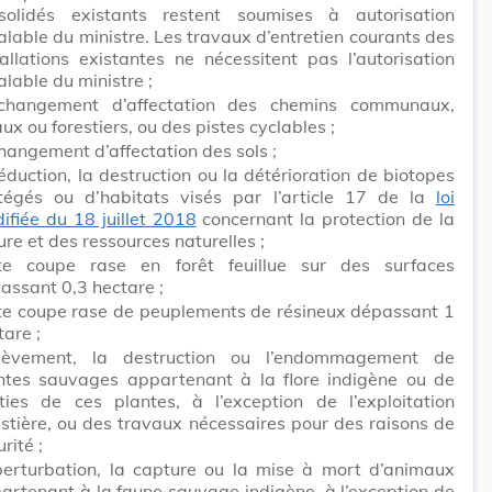
solidés existants restent soumises à autorisation
alable du ministre. Les travaux d’entretien courants des
tallations existantes ne nécessitent pas l’autorisation
alable du ministre ;
changement d’affectation des chemins communaux,
aux ou forestiers, ou des pistes cyclables ;
changement d’affectation des sols ;
réduction, la destruction ou la détérioration de biotopes
tégés ou d’habitats visés par l’article 17 de la
loi
ifiée du 18 juillet 2018
concernant la protection de la
ure et des ressources naturelles ;
te coupe rase en forêt feuillue sur des surfaces
assant 0,3 hectare ;
te coupe rase de peuplements de résineux dépassant 1
tare ;
nlèvement, la destruction ou l’endommagement de
ntes sauvages appartenant à la flore indigène ou de
ties de ces plantes, à l’exception de l’exploitation
estière, ou des travaux nécessaires pour des raisons de
rité ;
perturbation, la capture ou la mise à mort d’animaux
artenant à la faune sauvage indigène, à l’exception de