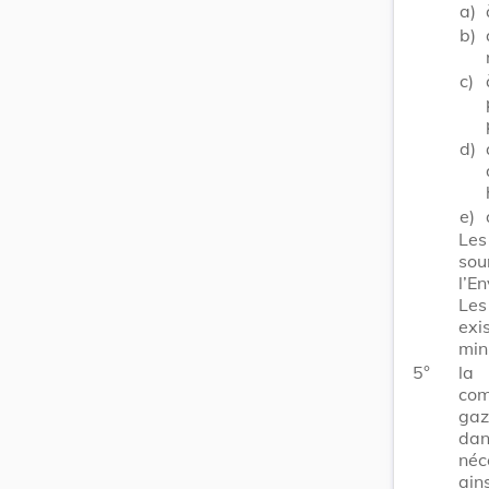
a)
b)
c)
d)
e)
Les
sou
l’E
Les
exi
mini
5°
la 
com
gaz
dan
néc
ain