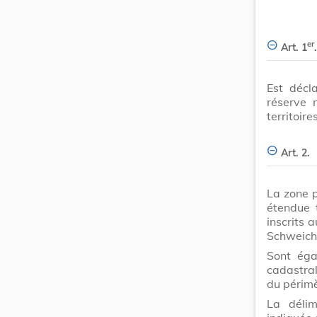
er
Art. 1
.
Est décl
réserve 
territoir
Art. 2.
La zone p
étendue 
inscrits 
Schweich,
Sont éga
cadastral
du périmè
La délim