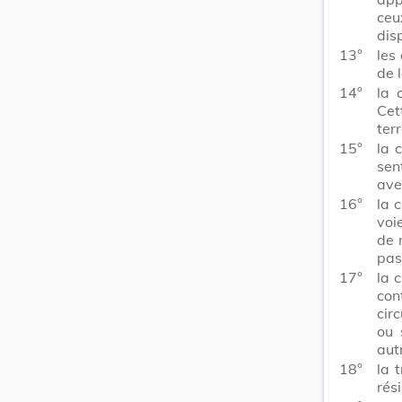
ceu
dis
13°
les
de 
14°
la 
Cet
terr
15°
la 
sen
ave
16°
la 
voi
de 
pas
17°
la 
con
cir
ou 
aut
18°
la 
rés