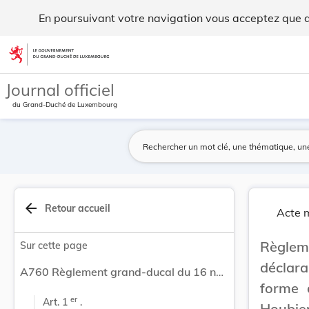
Règlement grand-ducal du 16 novembre 2023 décla... - Leg
En poursuivant votre navigation vous acceptez que des
Aller au contenu
Journal officiel
du Grand-Duché de Luxembourg
arrow_back
Retour accueil
Acte m
Règle
Sur cette page
déclar
A760 Règlement grand-ducal du 16 novembre 2023 déclarant zone protégée d’intérêt national sous forme de réserve naturelle la zone « Schweich-Houbierg » sise sur les territoires des communes de Beckerich et de Saeul.
forme 
er
Art. 1 
 .
Houbier