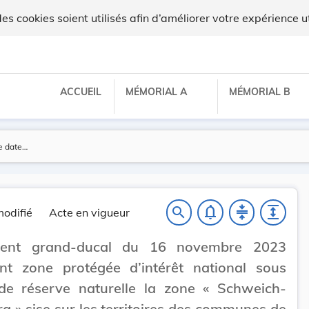
ilux
 cookies soient utilisés afin d’améliorer votre expérience ut
ACCUEIL
MÉMORIAL A
MÉMORIAL B
notifications_none
compress
expand
search
odifié
Acte en vigueur
ment grand-ducal du 16 novembre 2023
ant zone protégée d’intérêt national sous
de réserve naturelle la zone « Schweich-
g » sise sur les territoires des communes de