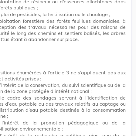
plantation de résineux ou d’essences allochtones dans
forêts publiques ;
ploi de pesticides, la fertilisation ou le chaulage ;
xploitation forestière des forêts feuillues domaniales, à
xception des travaux nécessaires pour des raisons de
urité le long des chemins et sentiers balisés, les arbres
ttus étant à abandonner sur place.
sitions énumérées à l’article 3 ne s’appliquent pas aux
t activités prises :
’intérêt de la conservation, du suivi scientifique ou de la
n de la zone protégée d’intérêt national ;
le cadre des sondages servant à l’identification de
es d’eau potable ou des travaux relatifs au captage ou
distribution d’eau potable destinée à la consommation
ne ;
l’intérêt de la promotion pédagogique ou de la
ilisation environnementale ;
l’intérêt de la recherche scientifique, ainsi que de la