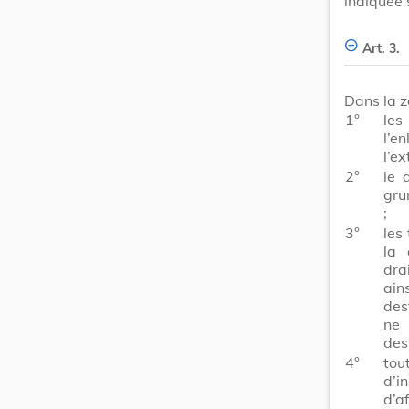
indiquée 
Art. 3.
Dans la z
1°
les
l’e
l’e
2°
le 
gru
;
3°
les
la 
dra
ain
des
ne 
des
4°
tou
d’i
d’a