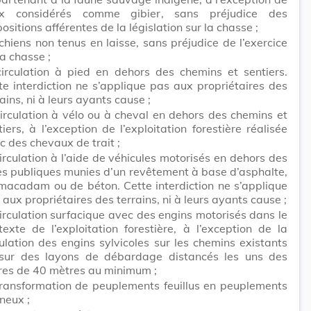
x considérés comme gibier, sans préjudice des
positions afférentes de la législation sur la chasse ;
 chiens non tenus en laisse, sans préjudice de l’exercice
la chasse ;
circulation à pied en dehors des chemins et sentiers.
te interdiction ne s’applique pas aux propriétaires des
ains, ni à leurs ayants cause ;
circulation à vélo ou à cheval en dehors des chemins et
tiers, à l’exception de l’exploitation forestière réalisée
c des chevaux de trait ;
circulation à l’aide de véhicules motorisés en dehors des
es publiques munies d’un revêtement à base d’asphalte,
macadam ou de béton. Cette interdiction ne s’applique
 aux propriétaires des terrains, ni à leurs ayants cause ;
circulation surfacique avec des engins motorisés dans le
texte de l’exploitation forestière, à l’exception de la
culation des engins sylvicoles sur les chemins existants
sur des layons de débardage distancés les uns des
res de 40 mètres au minimum ;
transformation de peuplements feuillus en peuplements
ineux ;