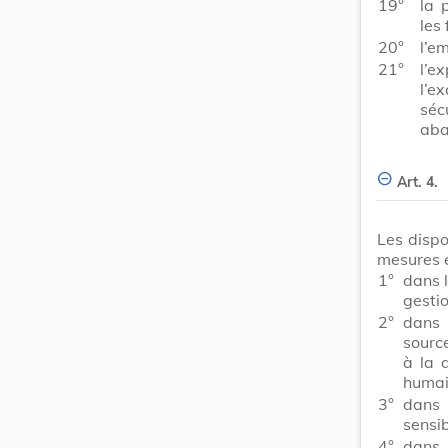
19°
la 
les 
20°
l’em
21°
l’e
l’e
séc
aba
Art. 4.
Les dispo
mesures e
1°
dans l
gestio
2°
dans 
sourc
à la 
humai
3°
dans 
sensib
4°
dans 