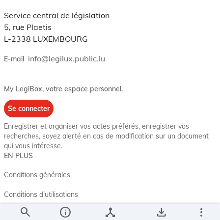
Service central de législation
5, rue Plaetis
L-2338 LUXEMBOURG
info@legilux.public.lu
E-mail
My LegiBox
, votre espace personnel.
Se connecter
Enregistrer et organiser vos actes préférés, enregistrer vos
recherches, soyez alerté en cas de modification sur un document
qui vous intéresse.
EN PLUS
Conditions générales
Conditions d’utilisations
search
info
device_hub
save_alt
more_vert
Accessibilité