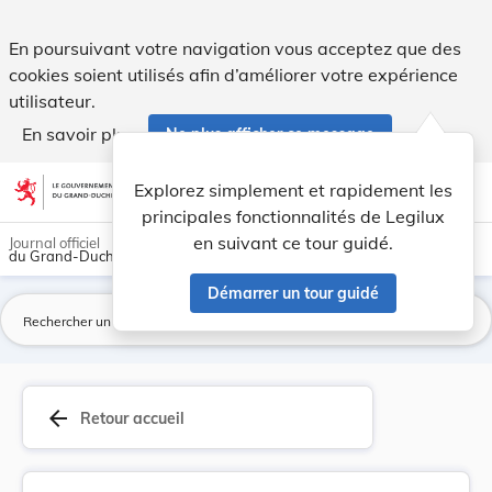
Règlement grand-ducal du 22 décembre 2023 porta... - Leg
En poursuivant votre navigation vous acceptez que des
cookies soient utilisés afin d’améliorer votre expérience
utilisateur.
En savoir plus
Ne plus afficher ce message
Aller au contenu
help
light_mode
dark_mode
account_circle
Explorez simplement et rapidement les
Aide
principales fonctionnalités de Legilux
en suivant ce tour guidé.
Journal officiel
du Grand-Duché de Luxembourg
Démarrer un tour guidé
La
arrow_back
Retour accueil