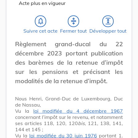
Acte plus en vigueur
notifications_none
compress
expand
Suivre cet acte
Fermer tout
Développer tout
Règlement grand-ducal du 22
décembre 2023 portant publication
des barèmes de la retenue d’impôt
sur les pensions et précisant les
modalités de la retenue d’impôt.
Nous Henri, Grand-Duc de Luxembourg, Duc
de Nassau,
Vu la
loi modifiée du 4 décembre 1967
concernant l’impôt sur le revenu, et notamment
ses articles 118, 120, 120
bis
, 121, 138, 141,
144 et 145 ;
Vu la
loi modifiée du 30 juin 1976
portant 1.