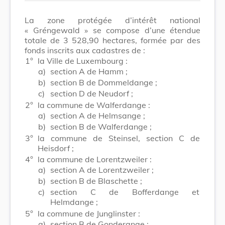
La zone protégée d’intérêt national
« Gréngewald » se compose d’une étendue
totale de 3 528,90 hectares, formée par des
fonds inscrits aux cadastres de :
1°
la Ville de Luxembourg :
a)
section A de Hamm ;
b)
section B de Dommeldange ;
c)
section D de Neudorf ;
2°
la commune de Walferdange :
a)
section A de Helmsange ;
b)
section B de Walferdange ;
3°
la commune de Steinsel, section C de
Heisdorf ;
4°
la commune de Lorentzweiler :
a)
section A de Lorentzweiler ;
b)
section B de Blaschette ;
c)
section C de Bofferdange et
Helmdange ;
5°
la commune de Junglinster :
a)
section B de Gonderange ;