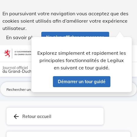
Règlement grand-ducal du 24 janvier 2024 déclar... - Legilu
En poursuivant votre navigation vous acceptez que des
cookies soient utilisés afin d’améliorer votre expérience
utilisateur.
En savoir plus
Ne plus afficher ce message
Aller au contenu
help
light_mode
dark_mode
account_circle
Explorez simplement et rapidement les
Aide
principales fonctionnalités de Legilux
en suivant ce tour guidé.
Journal officiel
du Grand-Duché de Luxembourg
Démarrer un tour guidé
La
arrow_back
Retour accueil