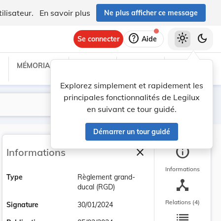
ilisateur.
En savoir plus
Ne plus afficher ce message
help
light_mode
dark_mode
Se connecter
Aide
MÉMORIAL C
TRAITÉS
PROJETS
TEXTES UE
Explorez simplement et rapidement les
principales fonctionnalités de Legilux
Lancer la recherche
Filtres
en suivant ce tour guidé.
Démarrer un tour guidé
info
close
Informations
Fermer la barre latéra
Informations
Type
Règlement grand-
device_hub
ducal (RGD)
Relations (4)
Signature
30/01/2024
list