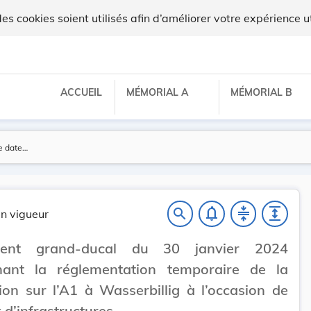
ux
 cookies soient utilisés afin d’améliorer votre expérience ut
ACCUEIL
MÉMORIAL A
MÉMORIAL B
notifications_none
compress
expand
search
n vigueur
ment grand-ducal du 30 janvier 2024
nant la réglementation temporaire de la
tion sur l’A1 à Wasserbillig à l’occasion de
 d’infrastructures.