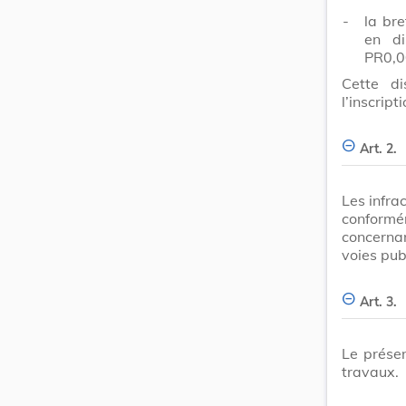
-
la bre
en d
PR0,0
Cette di
l’inscript
Art. 2.
Les infra
conformém
concerna
voies pub
Art. 3.
Le présen
travaux.