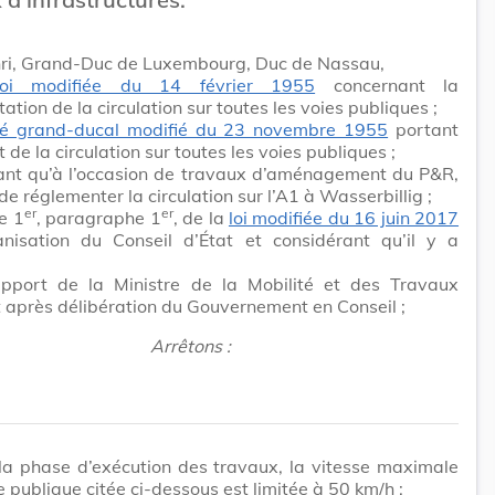
ri, Grand-Duc de Luxembourg, Duc de Nassau,
loi modifiée du 14 février 1955
concernant la
ation de la circulation sur toutes les voies publiques ;
té grand-ducal modifié du 23 novembre 1955
portant
 de la circulation sur toutes les voies publiques ;
ant qu’à l’occasion de travaux d’aménagement du P&R,
u de réglementer la circulation sur l’A1 à Wasserbillig ;
er
er
le 1
, paragraphe 1
, de la
loi modifiée du 16 juin 2017
ganisation du Conseil d’État et considérant qu’il y a
apport de la Ministre de la Mobilité et des Travaux
t après délibération du Gouvernement en Conseil ;
Arrêtons :
la phase d’exécution des travaux, la vitesse maximale
ie publique citée ci-dessous est limitée à 50 km/h :