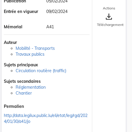
Publication
05/02/2024
Actions
Entrée en vigueur
09/02/2024
save_alt
Téléchargement
Mémorial
A41
Auteur
Mobilité - Transports
Travaux publics
Sujets principaux
Circulation routière (traffic)
Sujets secondaires
Réglementation
Chantier
Permalien
http://data.legilux.public.lu/eli/etat/leg/rgd/202
4/01/30/a41/jo