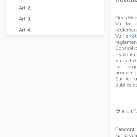
Art. 2.
Nous Hen
Art. 3.
Vu la
réglement
Art. 4.
Vu l’
arrê
règlement
Considér
il y a lie
Vu l’artic
sur l’or
urgence ;
Sur le r
publics e
er
Art. 1
.
Pendant 
sur la vo