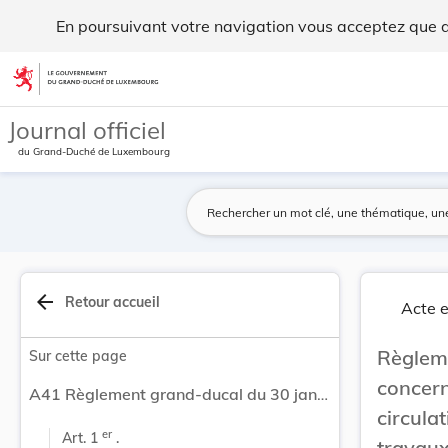
Règlement grand-ducal du 30 janvier 2024 concer... - Legil
En poursuivant votre navigation vous acceptez que des
Aller au contenu
Journal officiel
du Grand-Duché de Luxembourg
arrow_back
Retour accueil
Acte e
Règle
Sur cette page
concer
A41 Règlement grand-ducal du 30 janvier 2024 concernant la réglementation temporaire de la circulation sur l’A1 à Wasserbillig à l’occasion de travaux d’infrastructures.
circula
er
Art. 1 
 .
travaux