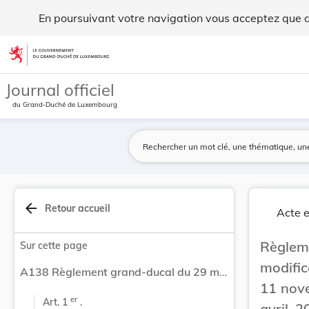
Règlement grand-ducal du 29 mars 2024 portant m... - Legi
En poursuivant votre navigation vous acceptez que des
Aller au contenu
Journal officiel
du Grand-Duché de Luxembourg
arrow_back
Retour accueil
Acte e
Règlem
Sur cette page
modific
A138 Règlement grand-ducal du 29 mars 2024 portant modification du règlement grand-ducal modifié du 11 novembre 2003 pris en exécution de la loi du 16 avril 2003 relative à l’assurance obligatoire de la responsabilité civile en matière de véhicules automoteurs.
11 nove
er
Art. 1 
 .
avril 2