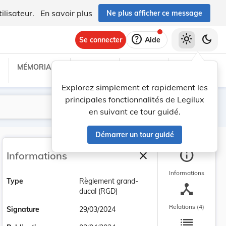
ilisateur.
En savoir plus
Ne plus afficher ce message
help
light_mode
dark_mode
Se connecter
Aide
MÉMORIAL C
TRAITÉS
PROJETS
TEXTES UE
Explorez simplement et rapidement les
principales fonctionnalités de Legilux
Lancer la recherche
Filtres
en suivant ce tour guidé.
Démarrer un tour guidé
info
close
Informations
Fermer la barre latéra
Informations
Type
Règlement grand-
device_hub
ducal (RGD)
Relations (4)
Signature
29/03/2024
list