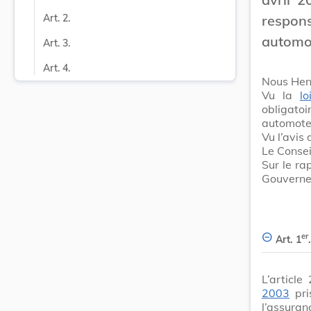
respon
Art. 2.
automo
Art. 3.
Art. 4.
Nous Hen
Vu la
l
obligatoi
automote
Vu l’avis
Le Consei
Sur le ra
Gouvernem
er
Art. 1
.
L’articl
2003
pri
l’assuran