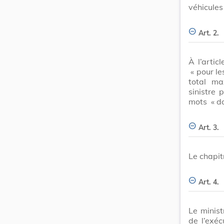
véhicules
Art. 2.
À l’artic
« pour le
total ma
sinistre
mots
« do
Art. 3.
Le chapit
Art. 4.
Le minist
de l’exéc