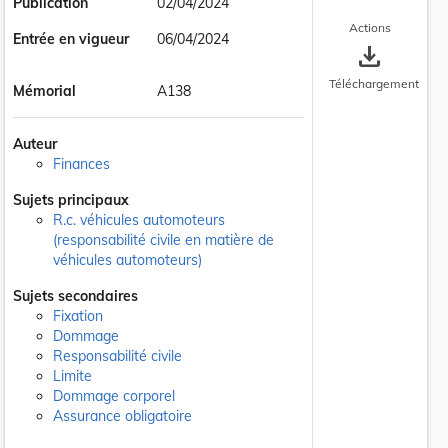
Publication
02/04/2024
Actions
Entrée en vigueur
06/04/2024
save_alt
Téléchargement
Mémorial
A138
Auteur
Finances
Sujets principaux
R.c. véhicules automoteurs
(responsabilité civile en matière de
véhicules automoteurs)
Sujets secondaires
Fixation
Dommage
Responsabilité civile
Limite
Dommage corporel
Assurance obligatoire