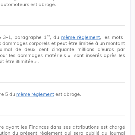
 automoteurs est abrogé.
er
le 3-1, paragraphe 1
, du
même règlement
, les mots
s dommages corporels et peut être limitée à un montant
ximal de deux cent cinquante millions d’euros par
 pour les dommages matériels »
sont insérés après les
it être illimitée »
.
re 5 du
même règlement
est abrogé.
re ayant les Finances dans ses attributions est chargé
ution du présent règlement qui sera publié au Journal