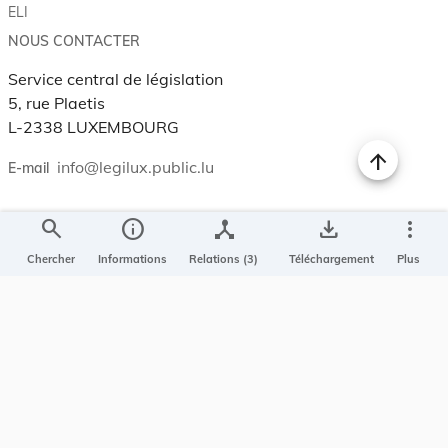
ELI
NOUS CONTACTER
Service central de législation
5, rue Plaetis
L-2338 LUXEMBOURG
info@legilux.public.lu
E-mail
search
info
device_hub
save_alt
more_vert
My LegiBox
, votre espace personnel.
Chercher
Informations
Relations (3)
Téléchargement
Plus
Se connecter
Enregistrer et organiser vos actes préférés, enregistrer vos
recherches, soyez alerté en cas de modification sur un document
qui vous intéresse.
EN PLUS
Conditions générales
Conditions d’utilisations