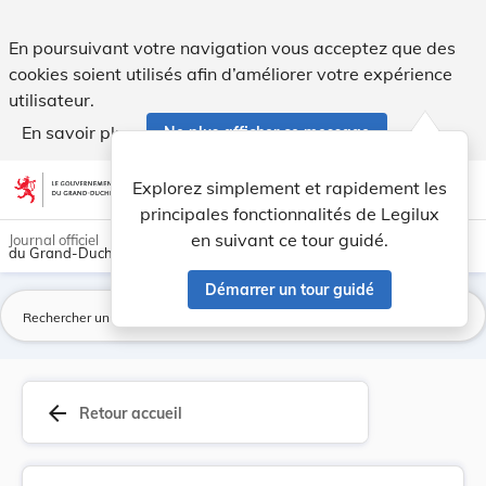
Règlement grand-ducal du 3 décembre 2025 fixant... - Legi
En poursuivant votre navigation vous acceptez que des
cookies soient utilisés afin d’améliorer votre expérience
utilisateur.
En savoir plus
Ne plus afficher ce message
Aller au contenu
help
light_mode
dark_mode
account_circle
Explorez simplement et rapidement les
Aide
principales fonctionnalités de Legilux
en suivant ce tour guidé.
Journal officiel
du Grand-Duché de Luxembourg
Démarrer un tour guidé
La
arrow_back
Retour accueil