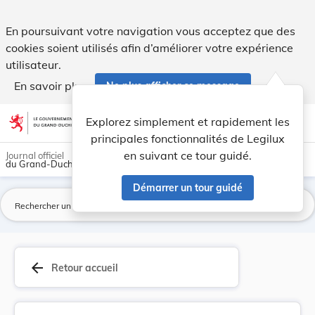
Règlement grand-ducal du 5 mai 2026 relatif à l... - Legilux
En poursuivant votre navigation vous acceptez que des
cookies soient utilisés afin d’améliorer votre expérience
utilisateur.
En savoir plus
Ne plus afficher ce message
Aller au contenu
help
light_mode
dark_mode
account_circle
Explorez simplement et rapidement les
Aide
principales fonctionnalités de Legilux
en suivant ce tour guidé.
Journal officiel
du Grand-Duché de Luxembourg
Démarrer un tour guidé
La
arrow_back
Retour accueil