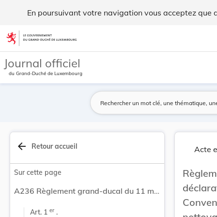
Règlement grand-ducal du 11 mai 2026 portant dé... - Legi
En poursuivant votre navigation vous acceptez que des
Aller au contenu
Journal officiel
du Grand-Duché de Luxembourg
arrow_back
Retour accueil
Acte e
Règlem
Sur cette page
déclara
A236 Règlement grand-ducal du 11 mai 2026 portant déclaration d’obligation générale de l’Avenant 2 à la Convention collective de travail dans le secteur du nettoyage des bâtiments 2025-2028, signé le 21 janvier 2026.
Convent
er
Art. 1 
 .
nettoy