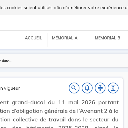
lux
 cookies soient utilisés afin d’améliorer votre expérience ut
ACCUEIL
MÉMORIAL A
MÉMORIAL B
notifications_none
compress
expand
search
n vigueur
ent grand-ducal du 11 mai 2026 portant
tion d’obligation générale de l’Avenant 2 à la
ion collective de travail dans le secteur du
age des bâtiments 2025-2028, signé le