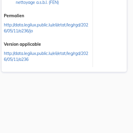
nettoyage a.s.b.l. (FEN)
Permalien
http://data.legilux.public.lu/eli/etat/leg/rgd/202
6/05/11/a236/jo
Version applicable
http://data.legilux.public.lu/eli/etat/leg/rgd/202
6/05/11/a236