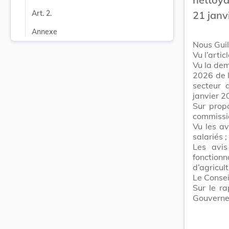
21 janv
Art. 2.
Annexe
Nous Gui
Vu l’arti
Vu la dem
2026 de l
secteur 
janvier 2
Sur prop
commission
Vu les a
salariés ;
Les avi
fonctio
d’agricul
Le Consei
Sur le ra
Gouvernem