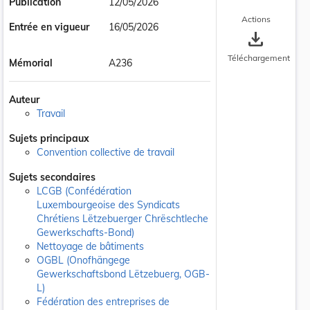
Publication
12/05/2026
Actions
Entrée en vigueur
16/05/2026
save_alt
Téléchargement
Mémorial
A236
Auteur
Travail
Sujets principaux
Convention collective de travail
Sujets secondaires
LCGB (Confédération
Luxembourgeoise des Syndicats
Chrétiens Lëtzebuerger Chrëschtleche
Gewerkschafts-Bond)
Nettoyage de bâtiments
OGBL (Onofhängege
Gewerkschaftsbond Lëtzebuerg, OGB-
L)
Fédération des entreprises de