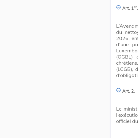
er
Art. 1
.
L’Avenant
du netto
2026, ent
d’une pa
Luxembo
(OGBL) e
chrétien
(LCGB), d
d’obligat
Art. 2.
Le minist
l’exécut
officiel