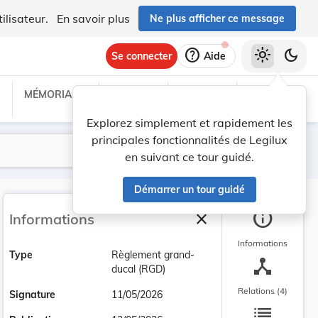
ilisateur.
En savoir plus
Ne plus afficher ce message
help
light_mode
dark_mode
Se connecter
Aide
MÉMORIAL C
TRAITÉS
PROJETS
TEXTES UE
Explorez simplement et rapidement les
principales fonctionnalités de Legilux
Lancer la recherche
Filtres
en suivant ce tour guidé.
Démarrer un tour guidé
info
close
Informations
Fermer la barre latéra
Informations
Type
Règlement grand-
device_hub
ducal (RGD)
Relations (4)
Signature
11/05/2026
list