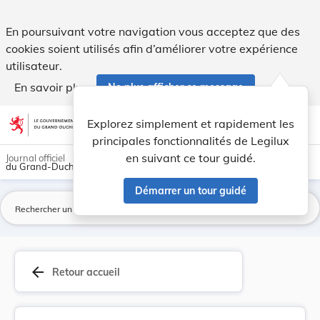
Règlement grand-ducal du 18 mai 2026 délimitant... - Legil
En poursuivant votre navigation vous acceptez que des
cookies soient utilisés afin d’améliorer votre expérience
utilisateur.
En savoir plus
Ne plus afficher ce message
Aller au contenu
help
light_mode
dark_mode
account_circle
Explorez simplement et rapidement les
Aide
principales fonctionnalités de Legilux
en suivant ce tour guidé.
Journal officiel
du Grand-Duché de Luxembourg
Démarrer un tour guidé
La
arrow_back
Retour accueil