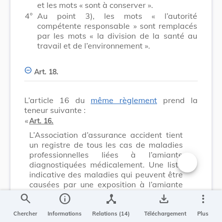
et les mots
« sont à conserver »
.
4°
Au point 3), les mots
« l’autorité
compétente responsable »
sont remplacés
par les mots
« la division de la santé au
travail et de l’environnement »
.
Art. 18.
L’article 16 du
même règlement
prend la
teneur suivante :
​ «
Art. 16.
L’Association d’assurance accident tient
un registre de tous les cas de maladies
professionnelles liées à l’amiante
diagnostiquées médicalement. Une liste
indicative des maladies qui peuvent être
Changer la t
causées par une exposition à l’amiante
est établie à l’annexe II.
search
info
device_hub
save_alt
more_vert
​ »
Chercher
Informations
Relations (14)
Téléchargement
Plus