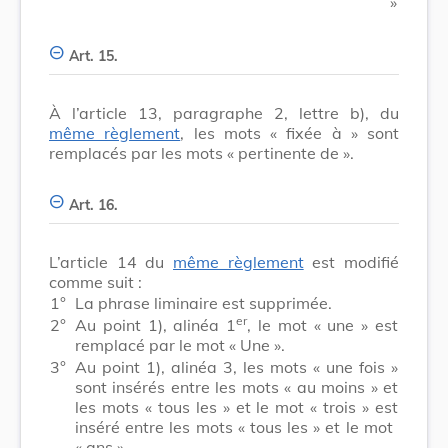
​ »
Art. 15.
À l’article 13, paragraphe 2, lettre b), du
même règlement
, les mots
« fixée à »
sont
remplacés par les mots
« pertinente de »
.
Art. 16.
L’article 14 du
même règlement
est modifié
comme suit :
1°
La phrase liminaire est supprimée.
er
2°
Au point 1), alinéa 1
, le mot
« une »
est
remplacé par le mot
« Une »
.
3°
Au point 1), alinéa 3, les mots
« une fois »
sont insérés entre les mots
« au moins »
et
les mots
« tous les »
et le mot
« trois »
est
inséré entre les mots
« tous les »
et le mot
« ans »
.