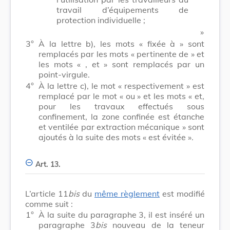
travail d’équipements de
protection individuelle ;
​ »
3°
À la lettre b), les mots
« fixée à »
sont
remplacés par les mots
« pertinente de »
et
les mots
« , et »
sont remplacés par un
point-virgule.
4°
À la lettre c), le mot
« respectivement »
est
remplacé par le mot
« ou »
et les mots
« et,
pour les travaux effectués sous
confinement, la zone confinée est étanche
et ventilée par extraction mécanique »
sont
ajoutés à la suite des mots
« est évitée »
.
Art. 13.
L’article 11
bis
du
même règlement
est modifié
comme suit :
1°
À la suite du paragraphe 3, il est inséré un
paragraphe 3
bis
nouveau de la teneur