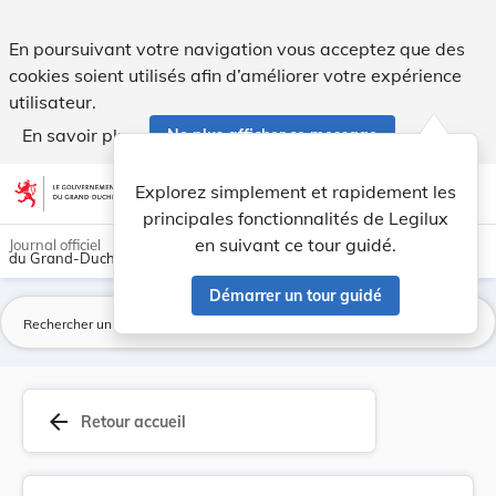
Règlement grand-ducal du 19 mai 2026 portant mo... - Legi
En poursuivant votre navigation vous acceptez que des
cookies soient utilisés afin d’améliorer votre expérience
utilisateur.
En savoir plus
Ne plus afficher ce message
Aller au contenu
help
light_mode
dark_mode
account_circle
Explorez simplement et rapidement les
Aide
principales fonctionnalités de Legilux
en suivant ce tour guidé.
Journal officiel
du Grand-Duché de Luxembourg
Démarrer un tour guidé
La
arrow_back
Retour accueil