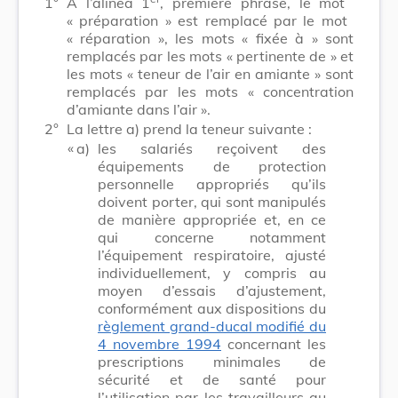
1°
À l’alinéa 1
, première phrase, le mot
« préparation »
est remplacé par le mot
« réparation »
, les mots
« fixée à »
sont
remplacés par les mots
« pertinente de »
et
les mots
« teneur de l’air en amiante »
sont
remplacés par les mots
« concentration
d’amiante dans l’air »
.
2°
La lettre a) prend la teneur suivante :
​ «
a)
les salariés reçoivent des
équipements de protection
personnelle appropriés qu’ils
doivent porter, qui sont manipulés
de manière appropriée et, en ce
qui concerne notamment
l’équipement respiratoire, ajusté
individuellement, y compris au
moyen d’essais d’ajustement,
conformément aux dispositions du
règlement grand-ducal modifié du
4 novembre 1994
concernant les
prescriptions minimales de
sécurité et de santé pour
l’utilisation par les travailleurs au