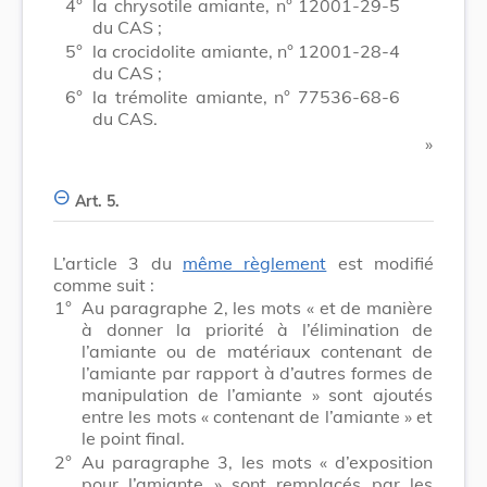
4°
la chrysotile amiante, n° 12001-29-5
du CAS ;
5°
la crocidolite amiante, n° 12001-28-4
du CAS ;
6°
la trémolite amiante, n° 77536-68-6
du CAS.
​ »
Art. 5.
L’article 3 du
même règlement
est modifié
comme suit :
1°
Au paragraphe 2, les mots
« et de manière
à donner la priorité à l’élimination de
l’amiante ou de matériaux contenant de
l’amiante par rapport à d’autres formes de
manipulation de l’amiante »
sont ajoutés
entre les mots
« contenant de l’amiante »
et
le point final.
2°
Au paragraphe 3, les mots
« d’exposition
pour l’amiante »
sont remplacés par les