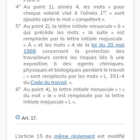
4°
Au point 1), alinéa 4, les mots
« pour
er
chaque salarié visé à l’alinéa 1
»
sont
ajoutés après le mot
« compétent »
.
5°
Au point 2), la lettre initiale minuscule
« à »
qui précède les mots
« la suite »
est
remplacée par la lettre initiale majuscule
« À »
et les mots
« 4 de la
loi du 20 mai
1988
concernant la protection des
travailleurs contre les risques liés à une
exposition à des agents chimiques,
physiques et biologiques pendant le travail
; »
sont remplacés par les mots
« L. 351-4
du
Code du travail
. »
.
6°
Au point 4), la lettre initiale minuscule
« l »
du mot
« le »
est remplacée par la lettre
initiale majuscule
« L »
.
Art. 17.
L’article 15 du
même règlement
est modifié