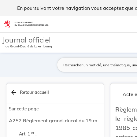
Règlement grand-ducal du 19 mai 2026 modifiant ... - Legil
En poursuivant votre navigation vous acceptez que des
Aller au contenu
Journal officiel
du Grand-Duché de Luxembourg
arrow_back
Retour accueil
Acte e
Règlem
Sur cette page
le règ
A252 Règlement grand-ducal du 19 mai 2026 modifiant le règlement grand-ducal modifié du 22 février 1985 concernant les objets céramiques destinés à entrer en contact avec les denrées alimentaires.
1985 co
er
Art. 1 
 .
entrer 