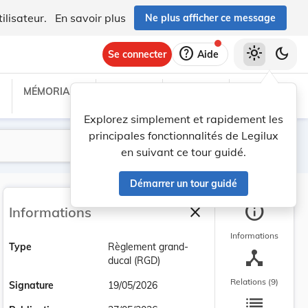
ilisateur.
En savoir plus
Ne plus afficher ce message
help
light_mode
dark_mode
Se connecter
Aide
MÉMORIAL C
TRAITÉS
PROJETS
TEXTES UE
Explorez simplement et rapidement les
principales fonctionnalités de Legilux
Lancer la recherche
Filtres
en suivant ce tour guidé.
Démarrer un tour guidé
info
close
Informations
Fermer la barre latéra
Informations
Type
Règlement grand-
device_hub
ducal (RGD)
Relations (9)
Signature
19/05/2026
list