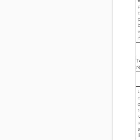
e
T
r
l