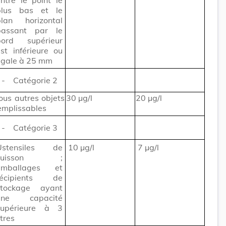
plus bas et le
plan horizontal
passant par le
bord supérieur
st inférieure ou
égale à 25 mm
- Catégorie 2
ous autres objets
30 μg/l
20 μg/l
emplissables
- Catégorie 3
Ustensiles de
10 μg/l
7 μg/l
cuisson ;
emballages et
récipients de
stockage ayant
une capacité
supérieure à 3
itres