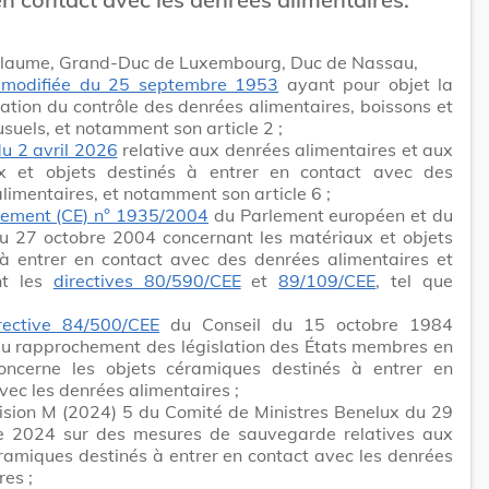
llaume, Grand-Duc de Luxembourg, Duc de Nassau,
i modifiée du 25 septembre 1953
ayant pour objet la
ation du contrôle des denrées alimentaires, boissons et
usuels, et notamment son article 2 ;
du 2 avril 2026
relative aux denrées alimentaires et aux
x et objets destinés à entrer en contact avec des
limentaires, et notamment son article 6 ;
lement (CE) n° 1935/2004
du Parlement européen et du
du 27 octobre 2004 concernant les matériaux et objets
 à entrer en contact avec des denrées alimentaires et
nt les
directives 80/590/CEE
et
89/109/CEE
, tel que
rective 84/500/CEE
du Conseil du 15 octobre 1984
au rapprochement des législation des États membres en
oncerne les objets céramiques destinés à entrer en
vec les denrées alimentaires ;
ision M (2024) 5 du Comité de Ministres Benelux du 29
 2024 sur des mesures de sauvegarde relatives aux
ramiques destinés à entrer en contact avec les denrées
res ;