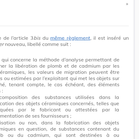
​ »
e de l’article 3
bis
du
même règlement
, il est inséré un
er
nouveau, libellé comme suit :
 qui concerne la méthode d’analyse permettant de
ner la libération de plomb et de cadmium par les
céramiques, les valeurs de migration peuvent être
s ou estimées par l’exploitant qui met les objets sur
hé, tenant compte, le cas échéant, des éléments
 :
omposition des substances utilisées dans la
ication des objets céramiques concernés, telles que
iquées par le fabricant ou attestées par la
mentation de ses fournisseurs ;
ilisation ou non, dans la fabrication des objets
miques en question, de substances contenant du
mb ou du cadmium, qui sont destinées à ou