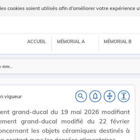
ux
 cookies soient utilisés afin d’améliorer votre expérience ut
ACCUEIL
MÉMORIAL A
MÉMORIAL B
notifications_none
compress
expand
search
n vigueur
ent grand-ducal du 19 mai 2026 modifiant
lement grand-ducal modifié du 22 février
ncernant les objets céramiques destinés à
en contact avec les denrées alimentaires.