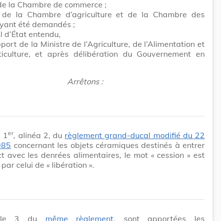
 de la Chambre de commerce ;
 de la Chambre d’agriculture et de la Chambre des
ayant été demandés ;
l d’État entendu,
pport de la Ministre de l’Agriculture, de l’Alimentation et
ticulture, et après délibération du Gouvernement en
Arrêtons :
er
e 1
, alinéa 2, du
règlement grand-ducal modifié du 22
985
concernant les objets céramiques destinés à entrer
t avec les denrées alimentaires, le mot
« cession »
est
par celui de
« libération »
.
ticle 3 du
même règlement
, sont apportées les