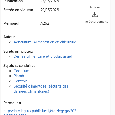
Publication
27/05/2026
Actions
Entrée en vigueur
29/05/2026
save_alt
Téléchargement
Mémorial
A252
Auteur
Agriculture, Alimentation et Viticulture
Sujets principaux
Denrée alimentaire et produit usuel
Sujets secondaires
Cadmium
Plomb
Contrôle
Sécurité alimentaire (sécurité des
denrées alimentaires)
Permalien
http://data.legilux.public.lu/eli/etat/leg/rgd/202