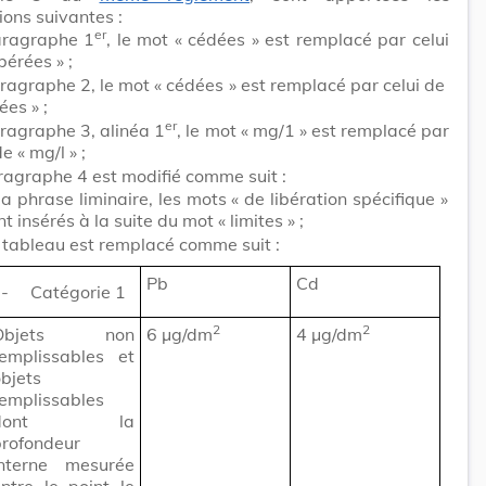
ions suivantes :
er
ragraphe 1
, le mot
« cédées »
est remplacé par celui
ibérées »
;
ragraphe 2, le mot
« cédées »
est remplacé par celui de
rées »
;
er
ragraphe 3, alinéa 1
, le mot
« mg/1 »
est remplacé par
 de
« mg/l »
;
ragraphe 4 est modifié comme suit :
la phrase liminaire, les mots
« de libération spécifique »
nt insérés à la suite du mot
« limites »
;
 tableau est remplacé comme suit :
Pb
Cd
- Catégorie 1
2
2
Objets non
6 μg/dm
4 μg/dm
remplissables et
bjets
emplissables
dont la
profondeur
interne mesurée
ntre le point le