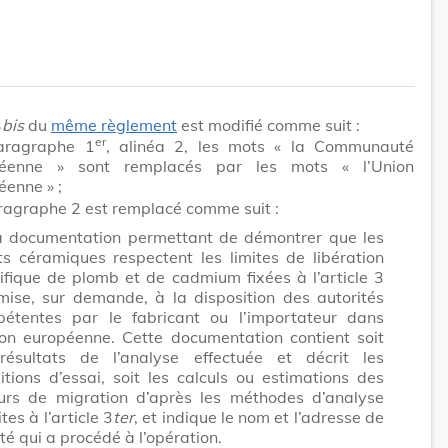
3
bis
du
même règlement
est modifié comme suit :
er
aragraphe 1
, alinéa 2, les mots
« la Communauté
péenne »
sont remplacés par les mots
« l’Union
éenne »
;
ragraphe 2 est remplacé comme suit :
a documentation permettant de démontrer que les
ts céramiques respectent les limites de libération
ifique de plomb et de cadmium fixées à l’article 3
mise, sur demande, à la disposition des autorités
étentes par le fabricant ou l’importateur dans
ion européenne. Cette documentation contient soit
résultats de l’analyse effectuée et décrit les
itions d’essai, soit les calculs ou estimations des
urs de migration d’après les méthodes d’analyse
tes à l’article 3
ter
, et indique le nom et l’adresse de
ité qui a procédé à l’opération.