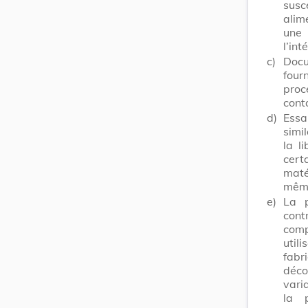
susc
alim
une 
l’int
c)
Docu
four
proc
cont
d)
Essa
simi
la l
cer
maté
même
e)
La p
cont
comp
util
fabr
déco
varia
la p