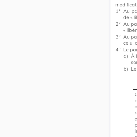
modificat
1°
Au pa
de
« l
2°
Au pa
« libé
3°
Au pa
celui
4°
Le pa
a)
À 
so
b)
Le
o
r
e