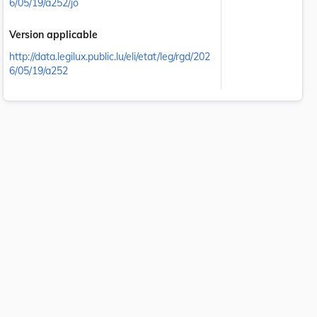
6/05/19/a252/jo
Version applicable
http://data.legilux.public.lu/eli/etat/leg/rgd/202
6/05/19/a252