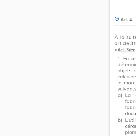
Art. 4.
À la suit
article 3
t
​ «
Art. 3
ter
.
1.
En ce
détermi
objets 
calculée
le marc
suivants
a)
La c
fabr
fabr
docu
b)
L’ut
céra
plo