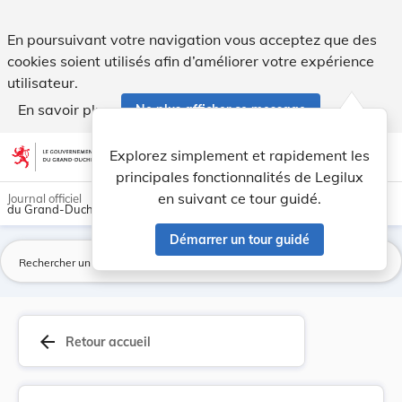
Règlement grand-ducal du 26 mai 2026 établissan... - Legil
En poursuivant votre navigation vous acceptez que des
cookies soient utilisés afin d’améliorer votre expérience
utilisateur.
En savoir plus
Ne plus afficher ce message
Aller au contenu
help
light_mode
dark_mode
account_circle
Explorez simplement et rapidement les
Aide
principales fonctionnalités de Legilux
en suivant ce tour guidé.
Journal officiel
du Grand-Duché de Luxembourg
Démarrer un tour guidé
La
arrow_back
Retour accueil