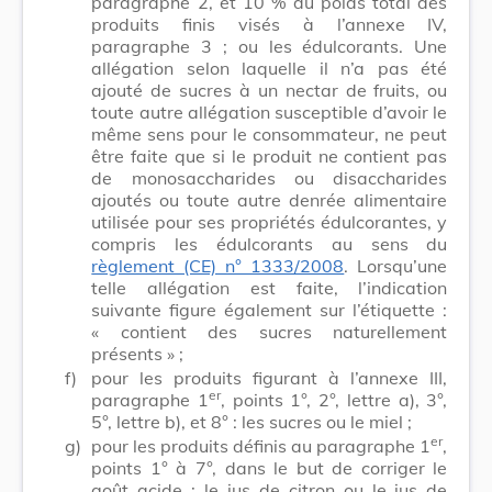
paragraphe 2, et 10 % du poids total des
produits finis visés à l’annexe IV,
paragraphe 3 ; ou les édulcorants. Une
allégation selon laquelle il n’a pas été
ajouté de sucres à un nectar de fruits, ou
toute autre allégation susceptible d’avoir le
même sens pour le consommateur, ne peut
être faite que si le produit ne contient pas
de monosaccharides ou disaccharides
ajoutés ou toute autre denrée alimentaire
utilisée pour ses propriétés édulcorantes, y
compris les édulcorants au sens du
règlement (CE) n° 1333/2008
. Lorsqu’une
telle allégation est faite, l’indication
suivante figure également sur l’étiquette :
« contient des sucres naturellement
présents » ;
f)
pour les produits figurant à l’annexe III,
er
paragraphe 1
, points 1°, 2°, lettre a), 3°,
5°, lettre b), et 8° : les sucres ou le miel ;
er
g)
pour les produits définis au paragraphe 1
,
points 1° à 7°, dans le but de corriger le
goût acide : le jus de citron ou le jus de