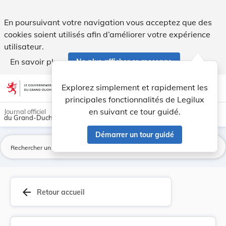
Règlement grand-ducal du 3 juin 2026 concernant... - Legil
En poursuivant votre navigation vous acceptez que des
cookies soient utilisés afin d’améliorer votre expérience
utilisateur.
En savoir plus
Ne plus afficher ce message
Aller au contenu
help
light_mode
dark_mode
account_circle
Explorez simplement et rapidement les
Aide
principales fonctionnalités de Legilux
en suivant ce tour guidé.
Journal officiel
du Grand-Duché de Luxembourg
Démarrer un tour guidé
La
arrow_back
Retour accueil