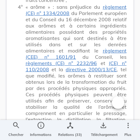
4°
« arôme » : sans préjudice du
règlement
(CE) n° 1334/2008
du Parlement européen
et du Conseil du 16 décembre 2008 relatif
aux arômes et à certains ingrédients
alimentaires possédant des propriétés
aromatisantes qui sont destinés à être
utilisés dans et sur les denrées
alimentaires et modifiant le
règlement
(CEE) n° 1601/91
du Conseil, les
règlements (CE) n° 2232/96
et
(CE) n°
110/2008
et la
directive 2000/13/CE
, tel
que modifié, les arômes à restituer sont
obtenus lors de la transformation du fruit
par des procédés physiques appropriés.
Ces procédés physiques peuvent être
utilisés afin de préserver, conserver ou
stabiliser la qualité de l’arôme et
Changer la t
comprennent en particulier le pressage,
l’extraction, la distillation, la filtration,
search
info
device_hub
save_alt
more_vert
l’adsorption, l’évaporation, le
fractionnement et la concentration. L’arôme
Chercher
Informations
Relations (33)
Téléchargement
Plus
est obtenu à partir des parties comestibles