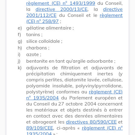
règlement (CE) n° 1493/1999
du Conseil,
la
directive 2000/13/CE
, la
directive
2001/112/CE
du Conseil et le
règlement
(CE) n° 258/97
;
e)
gélatine alimentaire ;
f)
tanins ;
g)
silice colloïdale ;
h)
charbons ;
i)
azote ;
j)
bentonite en tant qu’argile adsorbante ;
k)
adjuvants de filtration et adjuvants de
précipitation chimiquement inertes (y
compris perlites, diatomite lavée, cellulose,
polyamide insoluble, polyvinylpyrrolidone,
polystyrène) conformes au
règlement (CE)
n° 1935/2004
du Parlement européen et
du Conseil du 27 octobre 2004 concernant
les matériaux et objets destinés à entrer
en contact avec des denrées alimentaires
et abrogeant les
directives 80/590/CEE
et
89/109/CEE
, ci-après «
règlement (CE) n°
1935/2004
» ;