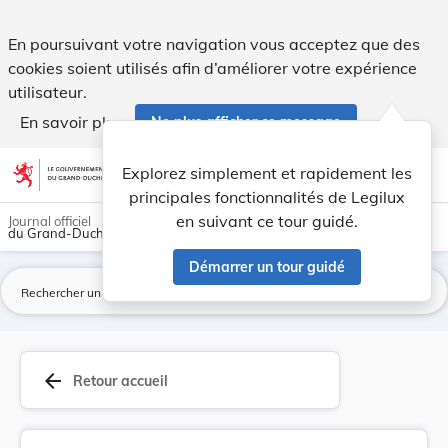
Règlement grand-ducal du 9 juin 2026 modifiant ... - Legilux
En poursuivant votre navigation vous acceptez que des
cookies soient utilisés afin d’améliorer votre expérience
utilisateur.
En savoir plus
Ne plus afficher ce message
Aller au contenu
help
light_mode
dark_mode
account_circle
Explorez simplement et rapidement les
Aide
principales fonctionnalités de Legilux
en suivant ce tour guidé.
Journal officiel
du Grand-Duché de Luxembourg
Démarrer un tour guidé
La
arrow_back
Retour accueil