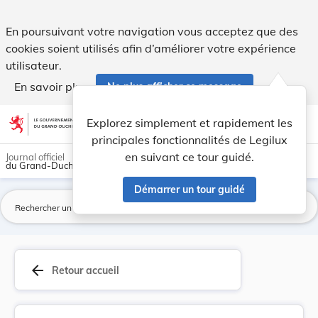
Règlement grand-ducal du 12 juin 2026 concernan... - Legil
En poursuivant votre navigation vous acceptez que des
cookies soient utilisés afin d’améliorer votre expérience
utilisateur.
En savoir plus
Ne plus afficher ce message
Aller au contenu
help
light_mode
dark_mode
account_circle
Explorez simplement et rapidement les
Aide
principales fonctionnalités de Legilux
en suivant ce tour guidé.
Journal officiel
du Grand-Duché de Luxembourg
Démarrer un tour guidé
La
arrow_back
Retour accueil