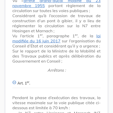
Vu l’
arrêté grand-ducal modifié du 23
novembre 1955
portant règlement de la
circulation sur toutes les voies publiques ;
Considérant qu’à l’occasion de travaux de
construction d’un pont à gibier, il y a lieu de
réglementer la circulation sur la N7 entre
Hosingen et Marnach ;
er
er
Vu l’article 1
, paragraphe 1
, de la
loi
modifiée du 16 juin 2017
sur l’organisation du
Conseil d’État et considérant qu’il y a urgence ;
Sur le rapport de la Ministre de la Mobilité et
des Travaux publics et après délibération du
Gouvernement en Conseil ;
Arrêtons :
er
Art. 1
.
Pendant la phase d’exécution des travaux, la
vitesse maximale sur la voie publique citée ci-
dessous est limitée à 70 km/h :
-
la N7 entre Hosingen et Marnach (N7