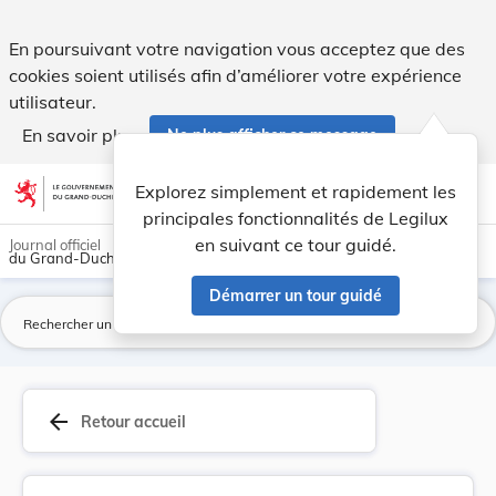
Règlement grand-ducal du 12 juin 2026 concernan... - Legil
En poursuivant votre navigation vous acceptez que des
cookies soient utilisés afin d’améliorer votre expérience
utilisateur.
En savoir plus
Ne plus afficher ce message
Aller au contenu
help
light_mode
dark_mode
account_circle
Explorez simplement et rapidement les
Aide
principales fonctionnalités de Legilux
en suivant ce tour guidé.
Journal officiel
du Grand-Duché de Luxembourg
Démarrer un tour guidé
La
arrow_back
Retour accueil