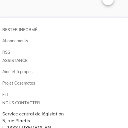
Changer la t
RESTER INFORMÉ
Abonnements
RSS
ASSISTANCE
Aide et à propos
Projet Casemates
ELI
NOUS CONTACTER
Service central de législation
5, rue Plaetis
L-2338 LUXEMBOURG