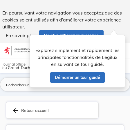
Règlement grand-ducal du 30 juin 2026 modifiant... - Legilu
En poursuivant votre navigation vous acceptez que des
cookies soient utilisés afin d’améliorer votre expérience
utilisateur.
En savoir plus
Ne plus afficher ce message
Aller au contenu
help
light_mode
dark_mode
account_circle
Explorez simplement et rapidement les
Aide
principales fonctionnalités de Legilux
en suivant ce tour guidé.
Journal officiel
du Grand-Duché de Luxembourg
Démarrer un tour guidé
La
arrow_back
Retour accueil