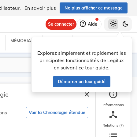
ilisateur.
En savoir plus
Ne plus afficher ce message
help
light_mode
dark_mode
Se connecter
Aide
MÉMORIAL C
TRAITÉS
PROJETS
TEXTES UE
Explorez simplement et rapidement les
principales fonctionnalités de Legilux
Lancer la recherche
Filtres
en suivant ce tour guidé.
Démarrer un tour guidé
info
close
gie
Fermer la barre latéra
Informations
device_hub
ons
Voir la Chronologie étendue
Relations (7)
list