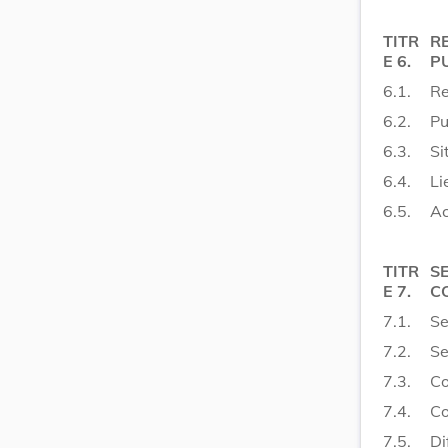
TITR
R
E 6.
P
6.1.
Re
6.2.
Pu
6.3.
Si
6.4.
Li
6.5.
Ac
TITR
S
E 7.
C
7.1.
Se
7.2.
Se
7.3.
Co
7.4.
Co
7.5.
Di