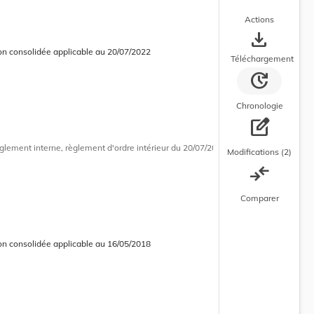
Actions
save_alt
on consolidée applicable au 20/07/2022
 consolidée en cours d’application
Téléchargement
update
Chronologie
edit_square
glement interne, règlement d'ordre intérieur
du 20/07/2022
Modifications (2)
compare_arrows
Comparer
on consolidée applicable au 16/05/2018
 consolidée obsolète