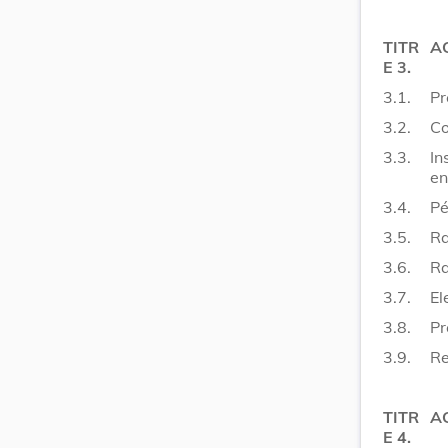
TITR
AC
E 3.
3.1.
Pr
3.2.
Co
3.3.
In
en
3.4.
Pé
3.5.
Ra
3.6.
Ra
3.7.
El
3.8.
Pr
3.9.
Re
TITR
A
E 4.