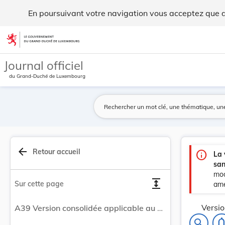
Version consolidée applicable au 14/09/2016 : R... - Legilux
En poursuivant votre navigation vous acceptez que des
Aller au contenu
Journal officiel
du Grand-Duché de Luxembourg
arrow_back
Retour accueil
info
La 
san
mod
expand
Sur cette page
amé
Versio
A39 Version consolidée applicable au 14/09/2016 : Règlement Intérieur de l'Ordre des Avocats du Barreau de Luxembourg tel que adopté par le Conseil de l'Ordre lors de sa réunion du 9 janvier 2013.
notifications
search