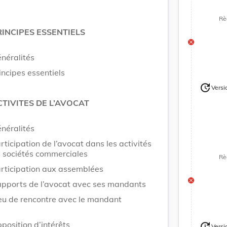
Rè
RINCIPES ESSENTIELS
néralités
incipes essentiels
update
Versi
Version
CTIVITES DE L’AVOCAT
néralités
rticipation de l’avocat dans les activités
 sociétés commerciales
Rè
rticipation aux assemblées
pports de l’avocat avec ses mandants
eu de rencontre avec le mandant
position d’intérêts
update
Versi