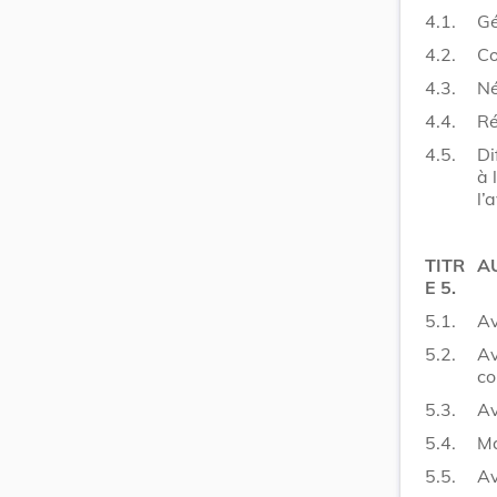
4.1.
Gé
4.2.
Co
4.3.
Né
4.4.
Ré
4.5.
Di
à 
l’
TITR
A
E 5.
5.1.
Av
5.2.
Av
co
5.3.
Av
5.4.
Ma
5.5.
Av