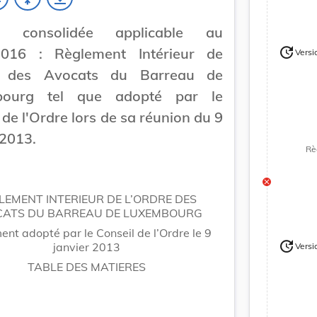
on consolidée applicable au
update
2016 : Règlement Intérieur de
Versi
Version
e des Avocats du Barreau de
bourg tel que adopté par le
 de l'Ordre lors de sa réunion du 9
 2013.
Rè
LEMENT INTERIEUR DE L’ORDRE DES
ATS DU BARREAU DE LUXEMBOURG
nt adopté par le Conseil de l’Ordre le 9
update
janvier 2013
Versi
Version
TABLE DES MATIERES