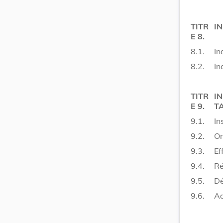
TITR
I
E 8.
8.1.
In
8.2.
In
TITR
I
E 9.
T
9.1.
In
9.2.
Om
9.3.
Ef
9.4.
Ré
9.5.
Dé
9.6.
Ad