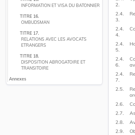
2.
INFORMATION ET VISA DU BATONNIER
2.4.
Re
TITRE 16.
3.
OMBUDSMAN
2.4.
Co
TITRE 17.
4.
RELATIONS AVEC LES AVOCATS 
2.4.
Ho
ETRANGERS
5.
TITRE 18.
2.4.
Co
DISPOSITION ABROGATOIRE ET 
6.
av
TRANSITOIRE
2.4.
Re
Annexes
7.
2.5.
Re
or
2.6.
Co
2.7.
As
2.8.
Av
2.9.
Ob