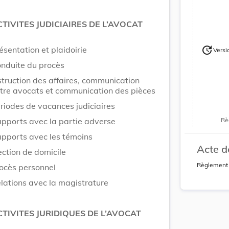
TIVITES JUDICIAIRES DE L’AVOCAT
update
ésentation et plaidoirie
Versi
Version
Version
nduite du procès
struction des affaires, communication
tre avocats et communication des pièces
riodes de vacances judiciaires
pports avec la partie adverse
Rè
pports avec les témoins
Acte d
ection de domicile
Règlement i
ocès personnel
lations avec la magistrature
CTIVITES JURIDIQUES DE L’AVOCAT