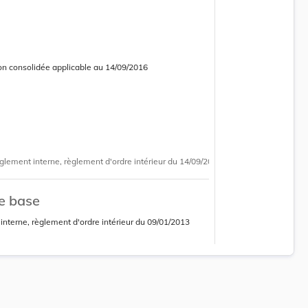
on consolidée applicable au 14/09/2016
 courante
 consolidée obsolète
glement interne, règlement d'ordre intérieur
du 14/09/2016
e base
nterne, règlement d'ordre intérieur
du
09/01/2013