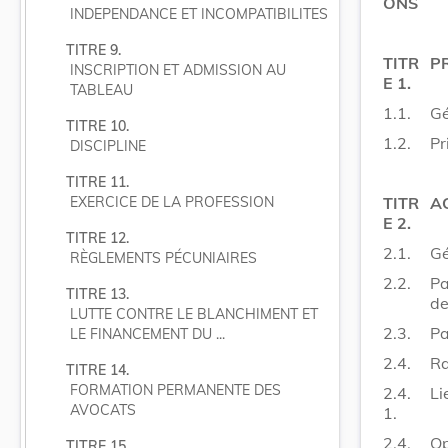
ONS
INDEPENDANCE ET INCOMPATIBILITES
TITRE 9.
TITR
P
INSCRIPTION ET ADMISSION AU 
E 1.
TABLEAU
1.1.
Gé
TITRE 10.
1.2.
Pr
DISCIPLINE
TITRE 11.
TITR
A
EXERCICE DE LA PROFESSION
E 2.
TITRE 12.
2.1.
Gé
RÈGLEMENTS PÉCUNIAIRES
2.2.
Pa
TITRE 13.
de
LUTTE CONTRE LE BLANCHIMENT ET 
2.3.
Pa
LE FINANCEMENT DU ...
2.4.
Ra
TITRE 14.
FORMATION PERMANENTE DES 
2.4.
Li
AVOCATS
1.
2.4.
Op
TITRE 15.