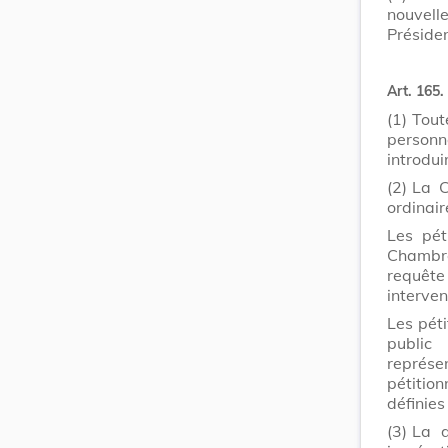
nouvell
Présiden
Art. 165.
(1)
Tout
personn
introdui
(2)
La C
ordinair
Les péti
Chambr
requête
interven
Les péti
public
représe
pétitio
définies
(3)
La d