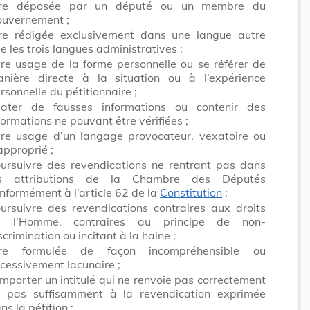
tre déposée par un député ou un membre du
uvernement ;
re rédigée exclusivement dans une langue autre
e les trois langues administratives ;
ire usage de la forme personnelle ou se référer de
nière directe à la situation ou à l’expérience
rsonnelle du pétitionnaire ;
later de fausses informations ou contenir des
formations ne pouvant être vérifiées ;
ire usage d’un langage provocateur, vexatoire ou
approprié ;
ursuivre des revendications ne rentrant pas dans
es attributions de la Chambre des Députés
nformément à l’article 62 de la
Constitution
;
ursuivre des revendications contraires aux droits
e l’Homme, contraires au principe de non-
scrimination ou incitant à la haine ;
tre formulée de façon incompréhensible ou
cessivement lacunaire ;
mporter un intitulé qui ne renvoie pas correctement
 pas suffisamment à la revendication exprimée
ns la pétition ;