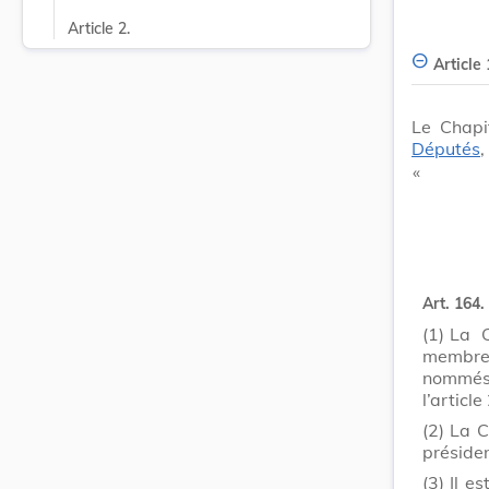
Article 2.
Article 
Le Chapi
Députés
,
​ «
Art. 164.
(1)
La C
membre
nommés 
l’articl
(2)
La C
présiden
(3)
Il e