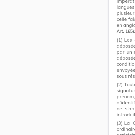
impéra
langue
plusieur
celle fa
en angla
Art. 165
b
(1)
Les 
déposées
par un 
déposé
conditi
envoyée
sous rés
(2)
Tout
signatur
prénom
d’identi
ne s’ap
introdui
(3)
La C
ordinair
satisfa