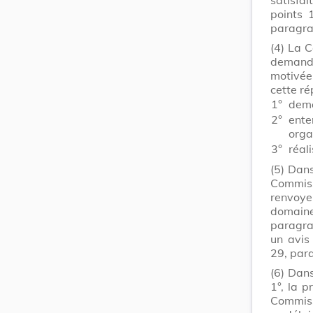
points 
paragra
(4)
La C
demandes
motivée 
cette ré
1°
dema
2°
ente
orga
3°
réali
(5)
Dans
Commiss
renvoye
domain
paragr
un avis
29, par
(6)
Dans
1°, la 
Commiss