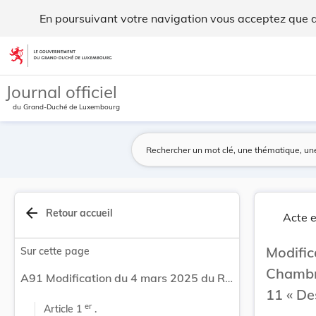
Modification du 4 mars 2025 du Règlement de la ... - Legilux
En poursuivant votre navigation vous acceptez que des
Aller au contenu
Journal officiel
du Grand-Duché de Luxembourg
arrow_back
Retour accueil
Acte e
Modifi
Sur cette page
Chambre
A91 Modification du 4 mars 2025 du Règlement de la Chambre des Députés relative au Titre V, Chapitre 11 « Des pétitions ».
11 « Des
er
Article 1 
 .