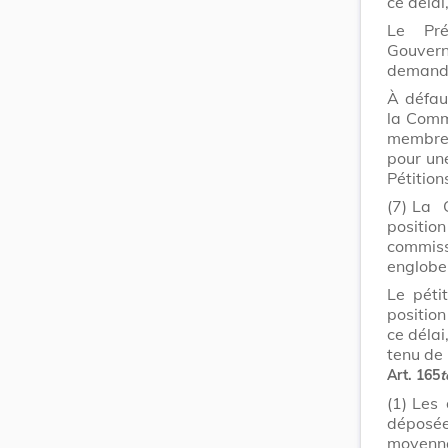
ce délai
Le Pr
Gouvern
demande
À défau
la Commi
membre(
pour un
Pétition
(7)
La C
positio
commiss
englobe 
Le péti
positio
ce délai
tenu de
Art. 165
t
(1)
Les 
déposées
moyenn