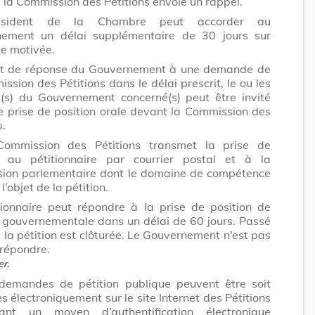
, la Commission des Pétitions envoie un rappel.
ésident de la Chambre peut accorder au
ement un délai supplémentaire de 30 jours sur
 motivée.
t de réponse du Gouvernement à une demande de
ssion des Pétitions dans le délai prescrit, le ou les
s) du Gouvernement concerné(s) peut être invité
e prise de position orale devant la Commission des
s.
ommission des Pétitions transmet la prise de
n au pétitionnaire par courrier postal et à la
ion parlementaire dont le domaine de compétence
l’objet de la pétition.
tionnaire peut répondre à la prise de position de
n gouvernementale dans un délai de 60 jours. Passé
, la pétition est clôturée. Le Gouvernement n’est pas
 répondre.
er
.
demandes de pétition publique peuvent être soit
 électroniquement sur le site Internet des Pétitions
ant un moyen d’authentification électronique