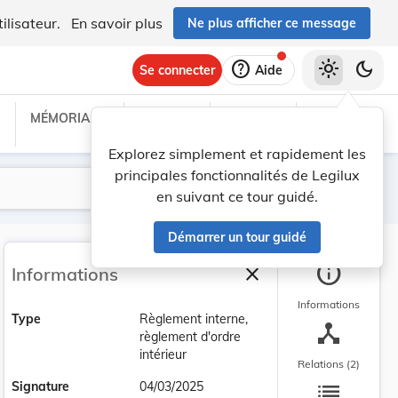
ilisateur.
En savoir plus
Ne plus afficher ce message
help
light_mode
dark_mode
Se connecter
Aide
MÉMORIAL C
TRAITÉS
PROJETS
TEXTES UE
Explorez simplement et rapidement les
principales fonctionnalités de Legilux
Lancer la recherche
Filtres
en suivant ce tour guidé.
Démarrer un tour guidé
info
close
Informations
Fermer la barre latéra
Informations
Type
Règlement interne,
device_hub
règlement d'ordre
intérieur
Relations (2)
list
Signature
04/03/2025