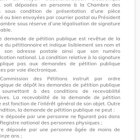
u, soit déposées en personne à la Chambre des
s sous condition de présentation d’une pièce
té ou bien envoyées par courrier postal au Président
hambre sous réserve d’une légalisation de signature
able.
e demande de pétition publique est revêtue de la
e du pétitionnaire et indique lisiblement ses nom et
, son adresse postale ainsi que son numéro
fication national. La condition relative à la signature
pplique pas aux demandes de pétition publique
tes par voie électronique.
Commission des Pétitions instruit par ordre
ogique de dépôt les demandes de pétition publique
 soumettant à des conditions de recevabilité
ives. La recevabilité de la demande de pétition
 est fonction de l’intérêt général de son objet. Outre
ndition, la demande de pétition publique ne peut :
re déposée par une personne ne figurant pas dans
 Registre national des personnes physiques ;
re déposée par une personne âgée de moins de
inze ans ;