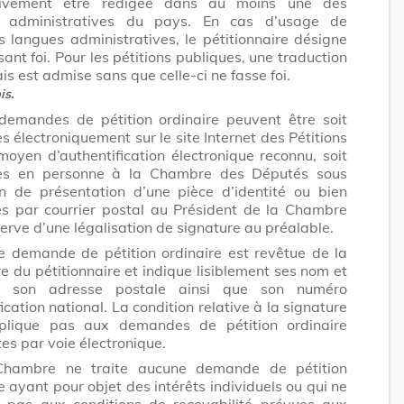
tivement être rédigée dans au moins une des
s administratives du pays. En cas d’usage de
s langues administratives, le pétitionnaire désigne
isant foi. Pour les pétitions publiques, une traduction
is est admise sans que celle-ci ne fasse foi.
is
.
demandes de pétition ordinaire peuvent être soit
 électroniquement sur le site Internet des Pétitions
moyen d’authentification électronique reconnu, soit
es en personne à la Chambre des Députés sous
on de présentation d’une pièce d’identité ou bien
s par courrier postal au Président de la Chambre
erve d’une légalisation de signature au préalable.
e demande de pétition ordinaire est revêtue de la
e du pétitionnaire et indique lisiblement ses nom et
, son adresse postale ainsi que son numéro
fication national. La condition relative à la signature
plique pas aux demandes de pétition ordinaire
tes par voie électronique.
hambre ne traite aucune demande de pétition
e ayant pour objet des intérêts individuels ou qui ne
it pas aux conditions de recevabilité prévues aux