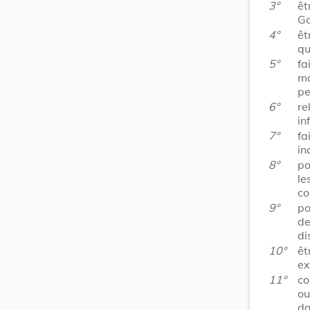
3°
ê
Go
4°
êt
qu
5°
fa
ma
pe
6°
re
in
7°
fa
in
8°
po
l
co
9°
po
d
di
10°
ê
ex
11°
co
ou
da