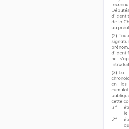
reconn
Député
d’identi
de la C
au préal
(2)
Tout
signatur
prénom
d’identi
ne s’a
introdui
(3)
La 
chronol
en les
cumulat
publique
cette co
1°
êt
le
2°
êt
qu