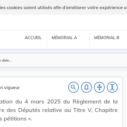
 cookies soient utilisés afin d’améliorer votre expérience ut
ACCUEIL
MÉMORIAL A
MÉMORIAL B
notifications_none
compress
expand
search
n vigueur
cation du 4 mars 2025 du Règlement de la
 des Députés relative au Titre V, Chapitre
 pétitions ».