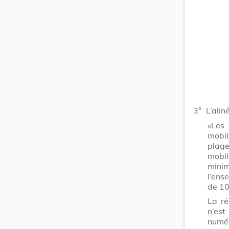
3°
L’ali
«Les 
mobil
plage
mobil
mini
l’ens
de 10
La r
n’est
numé