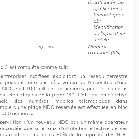
0:
nationale des
applications
télématiques
ab:
Identification
de l’opérateur
mobile
x
– x
:
Numéro
8
1
d’abonné (SN)
»
néa 3 est complété comme suit:
entreprises notifiées exploitant un réseau terrestre
e peuvent faire une réservation de l’ensemble d’une
 NDC, soit 100 millions de numéros, pour les numéros
es télématiques de la plage ‘60’. L’attribution effective
male des numéros mobiles télématiques dans
emble d’une plage NDC réservée est effectuée en bloc
.000 numéros.
éservation d’un nouveau NDC par un même opérateur
 accordée que si le taux d’attribution effective de ses
ros a atteint au moins 80% de la capacité des NDC