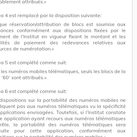
ablement attribués.»
éa 4 est remplacé par la disposition suivante:
ue réservation/attribution de blocs est soumise aux
ances conformément aux dispositions fixées par le
ment de l’Institut en vigueur fixant le montant et les
lités de paiement des redevances relatives aux
urces de numérotation.»
néa 5 est complété comme suit:
 les numéros mobiles télématiques, seuls les blocs de la
 ‘60’ sont attribués.»
néa 6 est complété comme suit:
dispositions sur la portabilité des numéros mobiles ne
liquent pas aux numéros télématiques vu la spécificité
pplications envisagées. Toutefois, si l’Institut constate
e application ayant recours aux numéros télématiques
rête, la portabilité des numéros télématiques sera
oduite pour cette application, conformément aux
sitions sur la portabilité des numéros mobiles.»