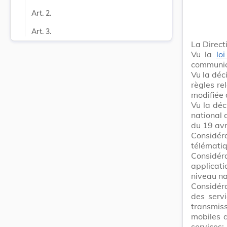
Art. 2.
Art. 3.
La Direct
Vu la
lo
communica
Vu la déc
règles re
modifiée 
Vu la déc
national 
du 19 avr
Considér
télématiq
Considér
applicat
niveau na
Considéra
des servi
transmis
mobiles 
services;