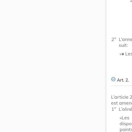
2°
L’ann
suit:
«♦ Le
Art. 2.
L’article
est amen
1°
L’ali
«Les 
dispo
point