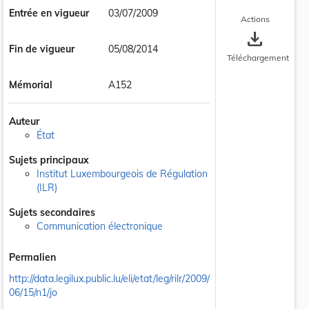
Entrée en vigueur
03/07/2009
Actions
save_alt
Fin de vigueur
05/08/2014
Téléchargement
Mémorial
A152
Auteur
État
Sujets principaux
Institut Luxembourgeois de Régulation
(ILR)
Sujets secondaires
Communication électronique
Permalien
http://data.legilux.public.lu/eli/etat/leg/rilr/2009/
06/15/n1/jo