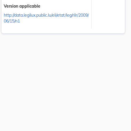
Version applicable
http://data.legilux.public.lu/eli/etat/leg/rilr/2009/
06/15/n1