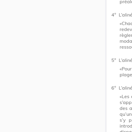
préal
4°
L’alin
«Chaq
redev
règle
moda
resso
5°
L’ali
«Pour
plage
6°
L’ali
«Les 
s’app
des a
qu’un
s’y p
intr
dispo