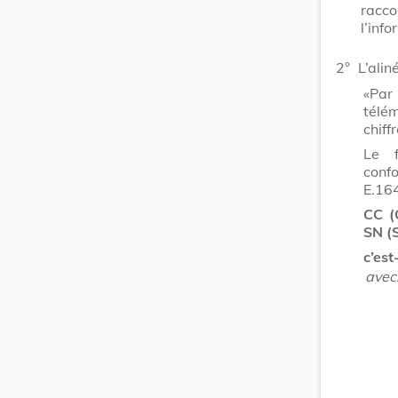
racc
l’inf
2°
L’ali
«Par
télé
chiff
Le f
conf
E.164
CC (
SN (S
c’est
avec