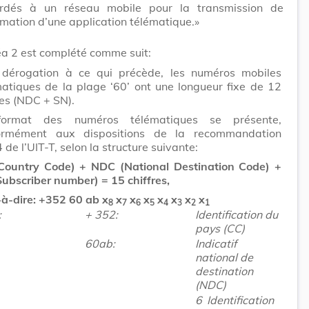
ordés à un réseau mobile pour la transmission de
ormation d’une application télématique.»
néa 2 est complété comme suit:
 dérogation à ce qui précède, les numéros mobiles
matiques de la plage ‘60’ ont une longueur fixe de 12
res (NDC + SN).
ormat des numéros télématiques se présente,
ormément aux dispositions de la recommandation
 de l’UIT-T, selon la structure suivante:
Country Code) + NDC (National Destination Code) +
ubscriber number) = 15 chiffres,
-à-dire: +352 60 ab x
x
x
x
x
x
x
x
8
7
6
5
4
3
2
1
:
+
352:
Identification du
pays (CC)
60ab:
Indicatif
national de
destination
(NDC)
6
Identification