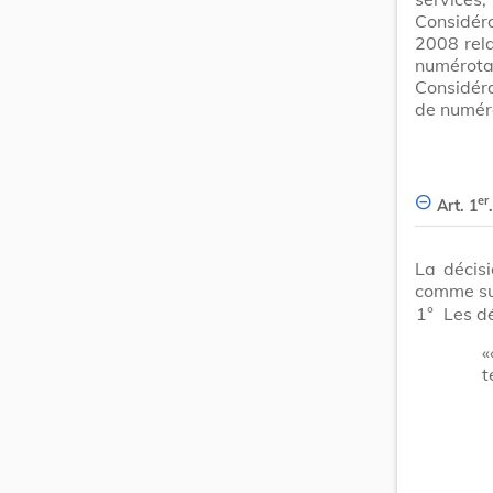
Considéra
2008 rela
numérotat
Considér
de numéro
er
Art. 1
.
La décis
comme su
1°
Les dé
«
t