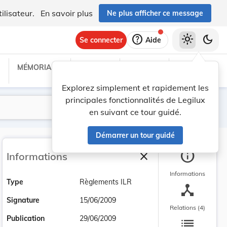
ilisateur.
En savoir plus
Ne plus afficher ce message
help
light_mode
dark_mode
Se connecter
Aide
MÉMORIAL C
TRAITÉS
PROJETS
TEXTES UE
Explorez simplement et rapidement les
principales fonctionnalités de Legilux
Lancer la recherche
Filtres
en suivant ce tour guidé.
Démarrer un tour guidé
info
close
Informations
Fermer la barre latéra
Informations
Type
Règlements ILR
device_hub
Signature
15/06/2009
Relations (4)
list
Publication
29/06/2009