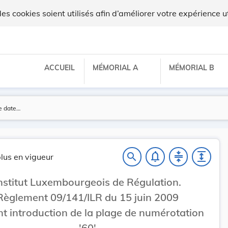
x
 cookies soient utilisés afin d’améliorer votre expérience ut
ACCUEIL
MÉMORIAL A
MÉMORIAL B
notifications_none
compress
expand
search
lus en vigueur
nstitut Luxembourgeois de Régulation.
Règlement 09/141/ILR du 15 juin 2009
nt introduction de la plage de numérotation
'60'