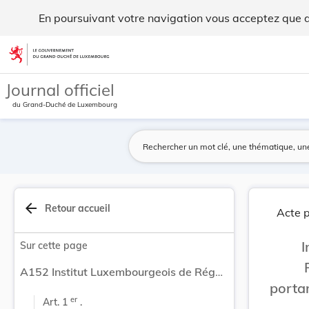
Institut Luxembourgeois de Régulation. Règlemen... - Legilu
En poursuivant votre navigation vous acceptez que des
Aller au contenu
Journal officiel
du Grand-Duché de Luxembourg
arrow_back
Retour accueil
Acte p
I
Sur cette page
A152 Institut Luxembourgeois de Régulation. Règlement 09/141/ILR du 15 juin 2009 portant introduction de la plage de numérotation '60' pour les applications télématiques
porta
er
Art. 1 
 .