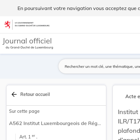
Institut Luxembourgeois de Régulation - Règleme... - Legilu
En poursuivant votre navigation vous acceptez que des
Aller au contenu
Journal officiel
du Grand-Duché de Luxembourg
arrow_back
Retour accueil
Acte e
Institu
Sur cette page
ILR/T17
A562 Institut Luxembourgeois de Régulation - Règlement ILR/T17/4 du 9 juin 2017 portant sur la fixation du plafond tarifaire pour la prestation de terminaison d’appel vocal sur les réseaux mobiles individuels (maché 2/2014) - Secteur communications électroniques.
plafond
er
Art. 1 
 .
d’appel