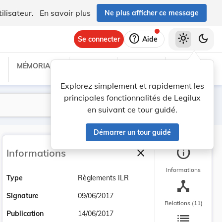
ilisateur.
En savoir plus
Ne plus afficher ce message
help
light_mode
dark_mode
Se connecter
Aide
MÉMORIAL C
TRAITÉS
PROJETS
TEXTES UE
Explorez simplement et rapidement les
principales fonctionnalités de Legilux
Lancer la recherche
Filtres
en suivant ce tour guidé.
Démarrer un tour guidé
info
close
Informations
Fermer la barre latéra
Informations
Type
Règlements ILR
device_hub
Signature
09/06/2017
Relations (11)
list
Publication
14/06/2017