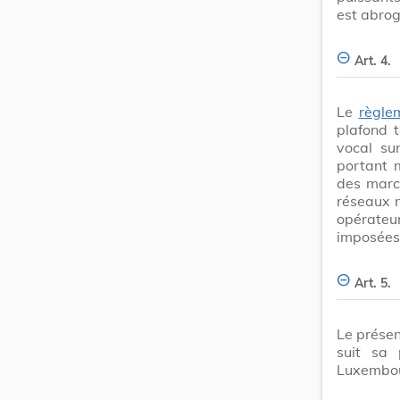
est abrog
Art. 4.
Le
règle
plafond t
vocal su
portant 
des march
réseaux m
opérateu
imposées 
Art. 5.
Le présen
suit sa 
Luxembo