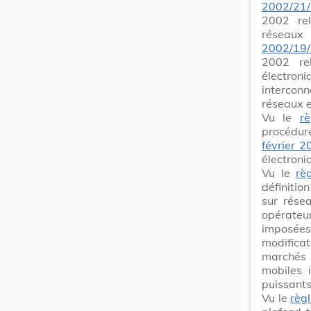
2002/21
2002 re
réseaux
2002/19
2002 re
électron
interco
réseaux e
Vu le
r
procédure
février 2
électroni
Vu le
rè
définitio
sur résea
opérateu
imposées
modific
marchés p
mobiles i
puissants
Vu le
règ