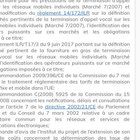
arifaire pour les prestations de la terminaison d’appel
r les réseaux mobiles individuels (Marché 7/2007) et
modification du
règlement 14/172/ILR
sur la définition
és pertinents de la terminaison d’appel vocal sur les
obiles individuels (Marché 7/2007), l’identification des
rs puissants sur ces marchés et les obligations
à ce titre;
lement ILR/T17/3 du 9 juin 2017 portant sur la définition
é pertinent de la fourniture en gros de terminaison
vocal sur les réseaux mobiles individuels (Marché
l’identification des opérateurs puissants sur ce marché
igations imposées à ce titre;
commandation 2009/396/CE de la Commission du 7 mai
le traitement réglementaire des tarifs de terminaison
fixe et mobile dans l’UE;
commandation C(2008) 5925 de la Commission du 15
008 concernant les notifications, délais et consultations
r l’article 7 de la
directive 2002/21/CE
du Parlement
 et du Conseil du 7 mars 2002 relative à un cadre
ntaire commun pour les réseaux et services de
ations électroniques;
ande d’avis de l’Institut du projet de l’extension de son
e coûts concernant la détermination des taux de