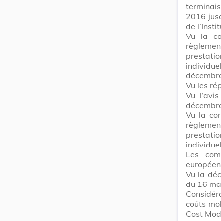
terminai
2016 jusq
de l’Instit
Vu la co
règlement
prestati
individ
décembre
Vu les ré
Vu l’avi
décembre
Vu la con
règlement
prestati
individue
Les comm
européen
Vu la dé
du 16 ma
Considér
coûts mo
Cost Mode