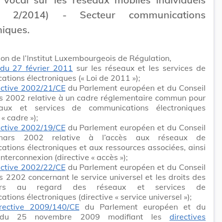
é 2/2014) - Secteur communications
niques.
ion de l’Institut Luxembourgeois de Régulation,
 du 27 février 2011
sur les réseaux et les services de
tions électroniques (« Loi de 2011 »);
ective 2002/21/CE
du Parlement européen et du Conseil
s 2002 relative à un cadre réglementaire commun pour
aux et services de communications électroniques
 « cadre »);
ective 2002/19/CE
du Parlement européen et du Conseil
rs 2002 relative à l’accès aux réseaux de
tions électroniques et aux ressources associées, ainsi
interconnexion (directive « accès »);
ective 2002/22/CE
du Parlement européen et du Conseil
 2202 concernant le service universel et les droits des
teurs au regard des réseaux et services de
tions électroniques (directive « service universel »);
irective 2009/140/CE
du Parlement européen et du
 du 25 novembre 2009 modifiant les
directives