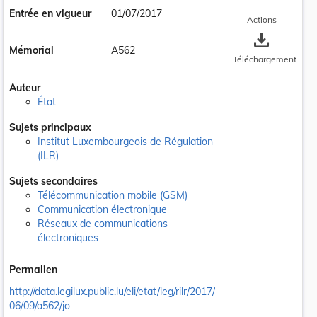
Entrée en vigueur
01/07/2017
Actions
save_alt
Mémorial
A562
Téléchargement
Auteur
État
Sujets principaux
Institut Luxembourgeois de Régulation
(ILR)
Sujets secondaires
Télécommunication mobile (GSM)
Communication électronique
Réseaux de communications
électroniques
Permalien
http://data.legilux.public.lu/eli/etat/leg/rilr/2017/
06/09/a562/jo