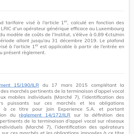
er
d tarifaire visé à l’article 1
, calculé en fonction des
 LRIC d’un opérateur générique efficace au Luxembourg
du modèle de coûts de l’Institut, s’élève à 0,89 €cts/min
période allant jusqu’au 31 décembre 2019. Le plafond
er
visé à l’article 1
est applicable à partir de l’entrée en
u présent règlement.
ement 15/190/ILR
du 17 mars 2015 complétant la
n des marchés pertinents de la terminaison d’appel vocal
ux mobiles individuels (Marché 7), l’identification des
rs puissants sur ces marchés et les obligations
 à ce titre pour Join Experience S.A. et portant
ation du
règlement 14/172/ILR
sur la définition des
ertinents de la terminaison d’appel vocal sur réseaux
ndividuels (Marché 7), l’identification des opérateurs
 sur ces marchés et les obligations imposées à ce titre