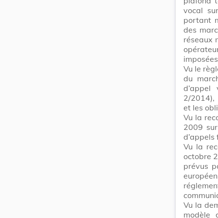
plafond t
vocal su
portant 
des march
réseaux m
opérateu
imposées 
Vu le règ
du march
d’appel 
2/2014), 
et les obl
Vu la re
2009 sur 
d’appels 
Vu la re
octobre 2
prévus pa
européen
régleme
communic
Vu la dem
modèle d