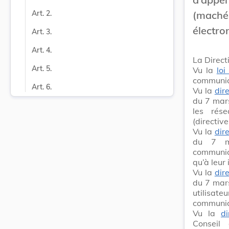
(mach
Art. 2.
électro
Art. 3.
Art. 4.
La Direct
Art. 5.
Vu la
loi
communica
Art. 6.
Vu la
dir
du 7 mar
les rése
(directive
Vu la
dir
du 7 ma
communica
qu’à leur 
Vu la
dir
du 7 mars
utilisa
communica
Vu la
d
Conseil