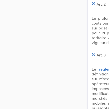
Art. 2.
Le plafon
coûts pur
sur base 
pour la 
tarifaire 
vigueur d
Art. 3.
Le
règl
définitio
sur résea
opérateu
imposées
modific
marchés p
mobiles i
puissants