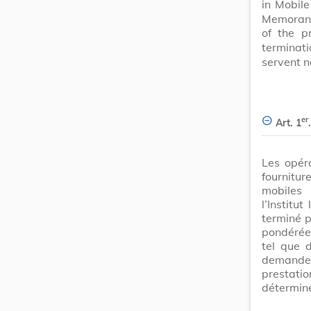
in Mobil
Memorand
of the p
terminat
servent 
er
Art. 1
.
Les opér
fournitu
mobiles 
l’Institu
terminé p
pondérée 
tel que d
demander 
prestat
détermin