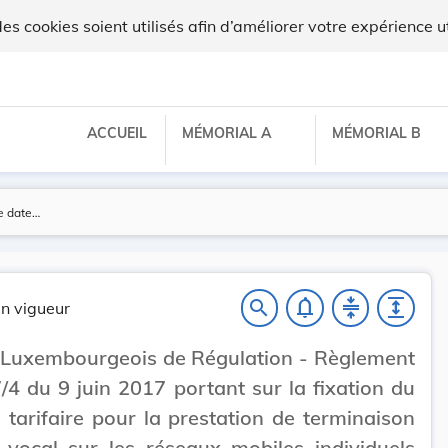
x
 cookies soient utilisés afin d’améliorer votre expérience ut
ACCUEIL
MÉMORIAL A
MÉMORIAL B
notifications_none
compress
expand
search
n vigueur
t Luxembourgeois de Régulation - Règlement
/4 du 9 juin 2017 portant sur la fixation du
 tarifaire pour la prestation de terminaison
 vocal sur les réseaux mobiles individuels