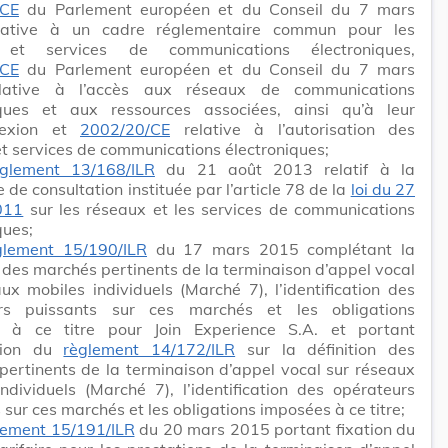
/CE
du Parlement européen et du Conseil du 7 mars
lative à un cadre réglementaire commun pour les
 et services de communications électroniques,
/CE
du Parlement européen et du Conseil du 7 mars
lative à l’accès aux réseaux de communications
iques et aux ressources associées, ainsi qu’à leur
nnexion et
2002/20/CE
relative à l’autorisation des
t services de communications électroniques;
èglement 13/168/ILR
du 21 août 2013 relatif à la
 de consultation instituée par l’article 78 de la
loi du 27
011
sur les réseaux et les services de communications
ques;
glement 15/190/ILR
du 17 mars 2015 complétant la
n des marchés pertinents de la terminaison d’appel vocal
ux mobiles individuels (Marché 7), l’identification des
rs puissants sur ces marchés et les obligations
 à ce titre pour Join Experience S.A. et portant
ation du
règlement 14/172/ILR
sur la définition des
ertinents de la terminaison d’appel vocal sur réseaux
ndividuels (Marché 7), l’identification des opérateurs
 sur ces marchés et les obligations imposées à ce titre;
lement 15/191/ILR
du 20 mars 2015 portant fixation du