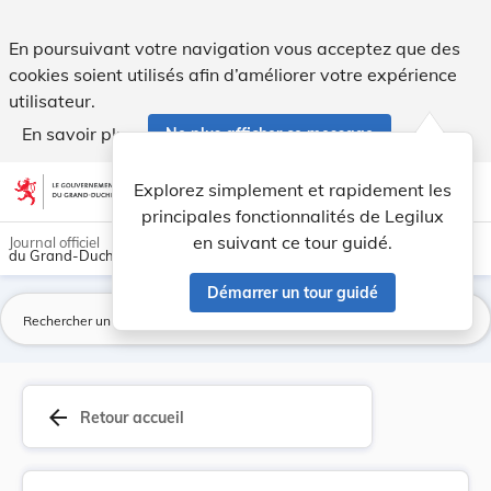
Institut Luxembourgeois de Régulation - Règleme... - Legilu
En poursuivant votre navigation vous acceptez que des
cookies soient utilisés afin d’améliorer votre expérience
utilisateur.
En savoir plus
Ne plus afficher ce message
Aller au contenu
help
light_mode
dark_mode
account_circle
Explorez simplement et rapidement les
Aide
principales fonctionnalités de Legilux
en suivant ce tour guidé.
Journal officiel
du Grand-Duché de Luxembourg
Démarrer un tour guidé
La
arrow_back
Retour accueil