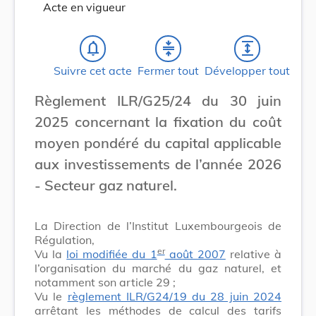
Acte en vigueur
notifications_none
compress
expand
Suivre cet acte
Fermer tout
Développer tout
Règlement ILR/G25/24 du 30 juin
2025 concernant la fixation du coût
moyen pondéré du capital applicable
aux investissements de l’année 2026
- Secteur gaz naturel.
La Direction de l’Institut Luxembourgeois de
Régulation,
er
Vu la
loi modifiée du 1
août 2007
relative à
l’organisation du marché du gaz naturel, et
notamment son article 29 ;
Vu le
règlement ILR/G24/19 du 28 juin 2024
arrêtant les méthodes de calcul des tarifs