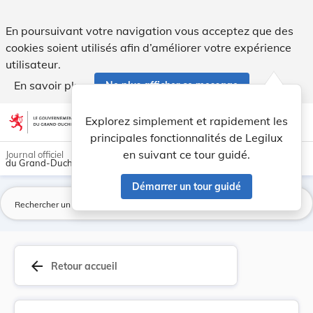
Règlement ILR/G25/24 du 30 juin 2025 concernant... - Legil
En poursuivant votre navigation vous acceptez que des
cookies soient utilisés afin d’améliorer votre expérience
utilisateur.
En savoir plus
Ne plus afficher ce message
Aller au contenu
help
light_mode
dark_mode
account_circle
Explorez simplement et rapidement les
Aide
principales fonctionnalités de Legilux
en suivant ce tour guidé.
Journal officiel
du Grand-Duché de Luxembourg
Démarrer un tour guidé
La
arrow_back
Retour accueil