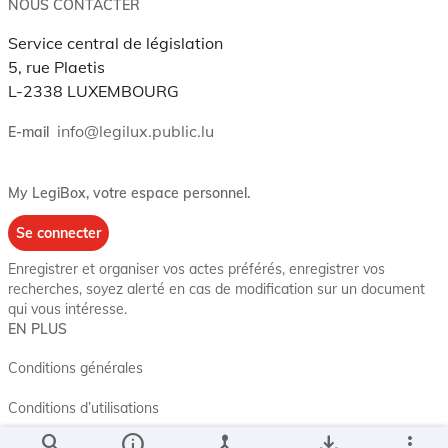
NOUS CONTACTER
Service central de législation
5, rue Plaetis
L-2338 LUXEMBOURG
info@legilux.public.lu
E-mail
My LegiBox
, votre espace personnel.
Se connecter
Enregistrer et organiser vos actes préférés, enregistrer vos
recherches, soyez alerté en cas de modification sur un document
qui vous intéresse.
EN PLUS
Conditions générales
Conditions d’utilisations
search
info
device_hub
save_alt
more_vert
Accessibilité