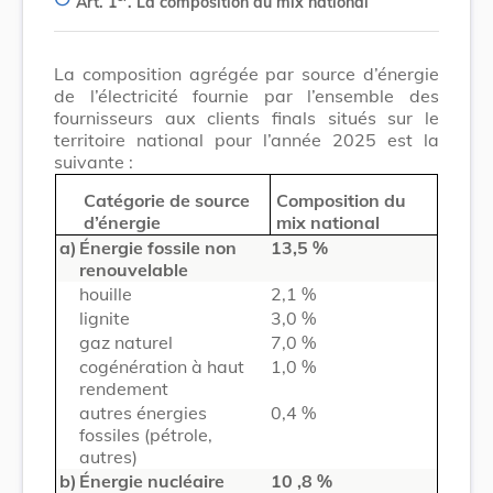
Art. 1
.
La composition du mix national
La composition agrégée par source d’énergie
de l’électricité fournie par l’ensemble des
fournisseurs aux clients finals situés sur le
territoire national pour l’année 2025 est la
suivante :
Catégorie de source
Composition du
d’énergie
mix national
a)
Énergie fossile non
13,5 %
renouvelable
houille
2,1 %
lignite
3,0 %
gaz naturel
7,0 %
cogénération à haut
1,0 %
rendement
autres énergies
0,4 %
fossiles (pétrole,
autres)
b)
Énergie nucléaire
10
,8 %