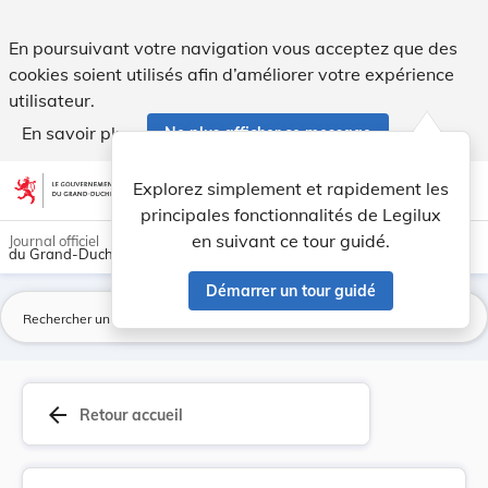
Règlement ILR/E26/14 du 12 mai 2026 portant pub... - Legi
En poursuivant votre navigation vous acceptez que des
cookies soient utilisés afin d’améliorer votre expérience
utilisateur.
En savoir plus
Ne plus afficher ce message
Aller au contenu
help
light_mode
dark_mode
account_circle
Explorez simplement et rapidement les
Aide
principales fonctionnalités de Legilux
en suivant ce tour guidé.
Journal officiel
du Grand-Duché de Luxembourg
Démarrer un tour guidé
La
arrow_back
Retour accueil