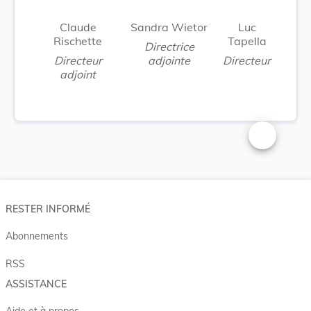
Claude
Sandra Wietor
Luc
Rischette
Tapella
Directrice
Directeur
adjointe
Directeur
adjoint
Changer la t
RESTER INFORMÉ
Abonnements
RSS
ASSISTANCE
Aide et à propos